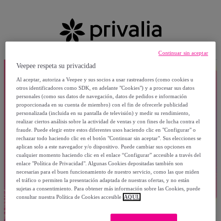
Continuar sin aceptar
Veepee respeta su privacidad
Al aceptar, autoriza a Veepee y sus socios a usar rastreadores (como cookies u
otros identificadores como SDK, en adelante "Cookies") y a procesar sus datos
personales (como sus datos de navegación, datos de pedidos e información
proporcionada en su cuenta de miembro) con el fin de ofrecerle publicidad
personalizada (incluida en su pantalla de televisión) y medir su rendimiento,
realizar ciertos análisis sobre la actividad de ventas y con fines de lucha contra el
fraude. Puede elegir entre estos diferentes usos haciendo clic en "Configurar" o
rechazar todo haciendo clic en el botón "Continuar sin aceptar". Sus elecciones se
aplican solo a este navegador y/o dispositivo. Puede cambiar sus opciones en
cualquier momento haciendo clic en el enlace “Configurar” accesible a través del
enlace "Política de Privacidad". Algunas Cookies depositadas también son
necesarias para el buen funcionamiento de nuestro servicio, como las que miden
el tráfico o permiten la presentación adaptada de nuestras ofertas, y no están
sujetas a consentimiento. Para obtener más información sobre las Cookies, puede
consultar nuestra Política de Cookies accesible
AQUÍ.