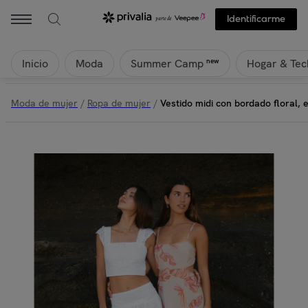
Identificarme
Inicio
Moda
Hogar & Tec
new
Summer Camp
Moda de mujer
/
Ropa de mujer
/
Vestido midi con bordado floral, 