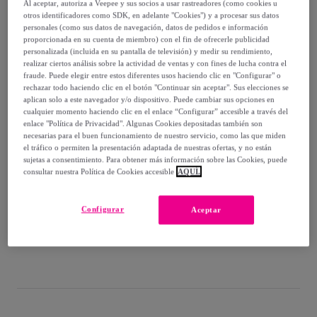
-
30
%
Al aceptar, autoriza a Veepee y sus socios a usar rastreadores (como cookies u
otros identificadores como SDK, en adelante "Cookies") y a procesar sus datos
personales (como sus datos de navegación, datos de pedidos e información
Vendido por
THE-ARE
proporcionada en su cuenta de miembro) con el fin de ofrecerle publicidad
personalizada (incluida en su pantalla de televisión) y medir su rendimiento,
realizar ciertos análisis sobre la actividad de ventas y con fines de lucha contra el
fraude. Puede elegir entre estos diferentes usos haciendo clic en "Configurar" o
rechazar todo haciendo clic en el botón "Continuar sin aceptar". Sus elecciones se
aplican solo a este navegador y/o dispositivo. Puede cambiar sus opciones en
Entrega
cualquier momento haciendo clic en el enlace “Configurar” accesible a través del
enlace "Política de Privacidad". Algunas Cookies depositadas también son
Entrega desde
3,87 €
necesarias para el buen funcionamiento de nuestro servicio, como las que miden
el tráfico o permiten la presentación adaptada de nuestras ofertas, y no están
sujetas a consentimiento. Para obtener más información sobre las Cookies, puede
Gratis desde 89 € de compra
consultar nuestra Política de Cookies accesible
AQUÍ.
Entrega: Entre el
13/08
y el
16/08
Configurar
Aceptar
¿Cómo funciona?