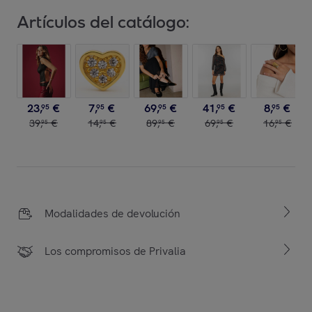
Artículos del catálogo:
23
,
€
7
,
€
69
,
€
41
,
€
8
,
€
95
95
95
95
95
39
,
€
14
,
€
89
,
€
69
,
€
16
,
€
95
95
95
95
95
Modalidades de devolución
Los compromisos de Privalia