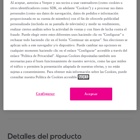
Al aceptar, autoriza a Veepee y sus socios a usar rastreadores (como cookies u
Vendido por
THE-ARE
otros identificadores como SDK, en adelante "Cookies") y a procesar sus datos
personales (como sus datos de navegación, datos de pedidos e información
proporcionada en su cuenta de miembro) con el fin de ofrecerle publicidad
personalizada (incluida en su pantalla de televisión) y medir su rendimiento,
realizar ciertos análisis sobre la actividad de ventas y con fines de lucha contra el
fraude. Puede elegir entre estos diferentes usos haciendo clic en "Configurar" o
Entrega
rechazar todo haciendo clic en el botón "Continuar sin aceptar". Sus elecciones se
aplican solo a este navegador y/o dispositivo. Puede cambiar sus opciones en
cualquier momento haciendo clic en el enlace “Configurar” accesible a través del
Entrega desde
3,87 €
enlace "Política de Privacidad". Algunas Cookies depositadas también son
necesarias para el buen funcionamiento de nuestro servicio, como las que miden
Gratis desde 89 € de compra
el tráfico o permiten la presentación adaptada de nuestras ofertas, y no están
sujetas a consentimiento. Para obtener más información sobre las Cookies, puede
consultar nuestra Política de Cookies accesible
AQUÍ.
Entrega: Entre el
13/08
y el
16/08
Configurar
Aceptar
¿Cómo funciona?
Detalles del producto