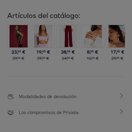
Artículos del catálogo:
23
,
€
19
,
€
38
,
€
8
,
€
17
,
€
95
95
95
95
95
39
,
€
39
,
€
64
,
€
16
,
€
29
,
€
95
95
95
95
95
Modalidades de devolución
Los compromisos de Privalia