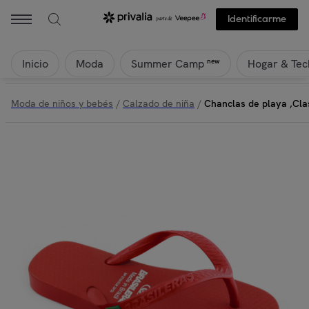
Identificarme
Inicio
Moda
Hogar & Tec
new
Summer Camp
Moda de niños y bebés
/
Calzado de niña
/
Chanclas de playa ,Clas