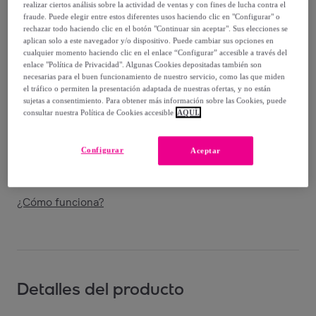
-
30
%
realizar ciertos análisis sobre la actividad de ventas y con fines de lucha contra el
fraude. Puede elegir entre estos diferentes usos haciendo clic en "Configurar" o
Vendido por
BRASILERAS GROUP
rechazar todo haciendo clic en el botón "Continuar sin aceptar". Sus elecciones se
aplican solo a este navegador y/o dispositivo. Puede cambiar sus opciones en
cualquier momento haciendo clic en el enlace “Configurar” accesible a través del
enlace "Política de Privacidad". Algunas Cookies depositadas también son
necesarias para el buen funcionamiento de nuestro servicio, como las que miden
el tráfico o permiten la presentación adaptada de nuestras ofertas, y no están
Entrega
sujetas a consentimiento. Para obtener más información sobre las Cookies, puede
consultar nuestra Política de Cookies accesible
AQUÍ.
Entrega desde
3,99 €
Configurar
Aceptar
Entrega: Entre el
10/08
y el
13/08
¿Cómo funciona?
Detalles del producto