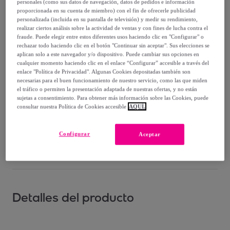
personales (como sus datos de navegación, datos de pedidos e información
Vendido por
BRASILERAS GROUP
proporcionada en su cuenta de miembro) con el fin de ofrecerle publicidad
personalizada (incluida en su pantalla de televisión) y medir su rendimiento,
realizar ciertos análisis sobre la actividad de ventas y con fines de lucha contra el
fraude. Puede elegir entre estos diferentes usos haciendo clic en "Configurar" o
rechazar todo haciendo clic en el botón "Continuar sin aceptar". Sus elecciones se
aplican solo a este navegador y/o dispositivo. Puede cambiar sus opciones en
Entrega
cualquier momento haciendo clic en el enlace “Configurar” accesible a través del
enlace "Política de Privacidad". Algunas Cookies depositadas también son
necesarias para el buen funcionamiento de nuestro servicio, como las que miden
Entrega desde
3,99 €
el tráfico o permiten la presentación adaptada de nuestras ofertas, y no están
sujetas a consentimiento. Para obtener más información sobre las Cookies, puede
Entrega: Entre el
13/08
y el
16/08
consultar nuestra Política de Cookies accesible
AQUÍ.
¿Cómo funciona?
Configurar
Aceptar
Detalles del producto