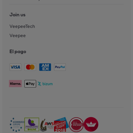
Join us
VeepeeTech
Veepee
El pago