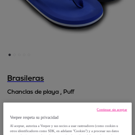
Brasileras
Chanclas de playa , Puff
13
,
€
99
Continuar sin aceptar
Veepee respeta su privacidad
19
,
€
99
Al aceptar, autoriza a Veepee y sus socios a usar rastreadores (como cookies u
-
30
%
otros identificadores como SDK, en adelante "Cookies") y a procesar sus datos