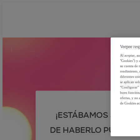
Veepee resp
Al aceptar, a
"Cookies") y 
su cuenta de 
rendimiento, r
diferentes us
se aplican so
“Configurar” 
buen funciona
ofertas, y no
de Cookies ac
¡ESTÁBAMOS SEGUR
DE HABERLO PUESTO