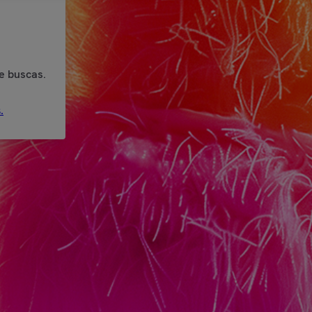
e buscas.
.