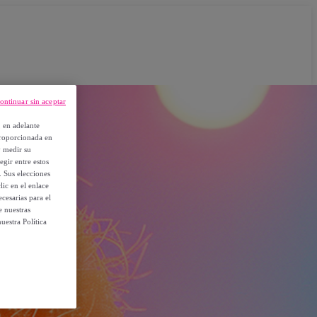
ontinuar sin aceptar
, en adelante
proporcionada en
y medir su
egir entre estos
. Sus elecciones
ic en el enlace
cesarias para el
e nuestras
uestra Política