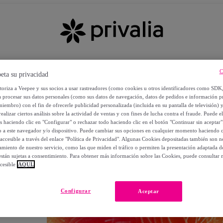
C
eta su privacidad
utoriza a Veepee y sus socios a usar rastreadores (como cookies u otros identificadores como SDK
a procesar sus datos personales (como sus datos de navegación, datos de pedidos e información 
miembro) con el fin de ofrecerle publicidad personalizada (incluida en su pantalla de televisión) 
ealizar ciertos análisis sobre la actividad de ventas y con fines de lucha contra el fraude. Puede el
os haciendo clic en "Configurar" o rechazar todo haciendo clic en el botón "Continuar sin aceptar"
lo a este navegador y/o dispositivo. Puede cambiar sus opciones en cualquier momento haciendo cl
accesible a través del enlace "Política de Privacidad". Algunas Cookies depositadas también son ne
miento de nuestro servicio, como las que miden el tráfico o permiten la presentación adaptada d
 están sujetas a consentimiento. Para obtener más información sobre las Cookies, puede consultar n
cesible
AQUÍ.
OS
Configurar
Aceptar
 POR