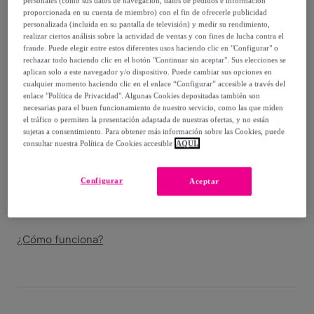
-
50
%
proporcionada en su cuenta de miembro) con el fin de ofrecerle publicidad
personalizada (incluida en su pantalla de televisión) y medir su rendimiento,
Guía de tallas
realizar ciertos análisis sobre la actividad de ventas y con fines de lucha contra el
fraude. Puede elegir entre estos diferentes usos haciendo clic en "Configurar" o
Vendido por
Grupo DS
rechazar todo haciendo clic en el botón "Continuar sin aceptar". Sus elecciones se
aplican solo a este navegador y/o dispositivo. Puede cambiar sus opciones en
cualquier momento haciendo clic en el enlace “Configurar” accesible a través del
enlace "Política de Privacidad". Algunas Cookies depositadas también son
necesarias para el buen funcionamiento de nuestro servicio, como las que miden
el tráfico o permiten la presentación adaptada de nuestras ofertas, y no están
Entrega
sujetas a consentimiento. Para obtener más información sobre las Cookies, puede
consultar nuestra Política de Cookies accesible
AQUÍ.
Envío gratis
Configurar
Aceptar
Entrega: Entre el
11/08
y el
14/08
¿Cómo funciona?