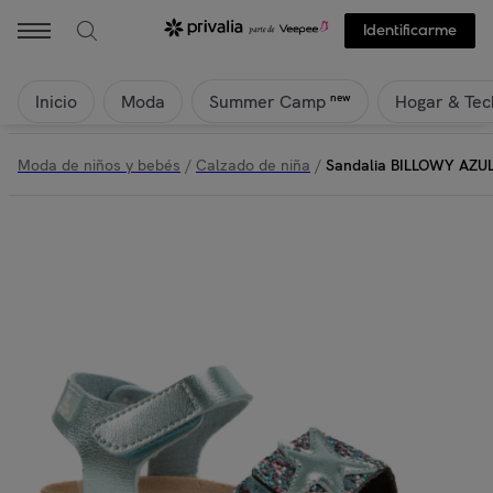
Identificarme
Inicio
Moda
Hogar & Tec
new
Summer Camp
Moda de niños y bebés
/
Calzado de niña
/
Sandalia BILLOWY AZU