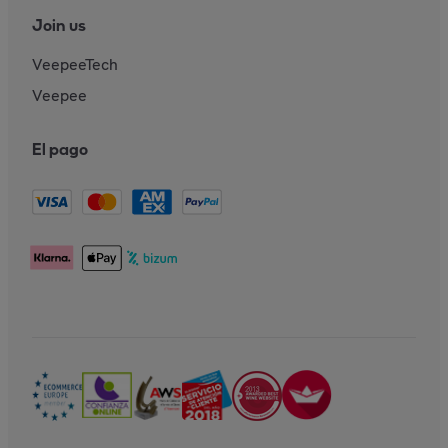
Join us
VeepeeTech
Veepee
El pago