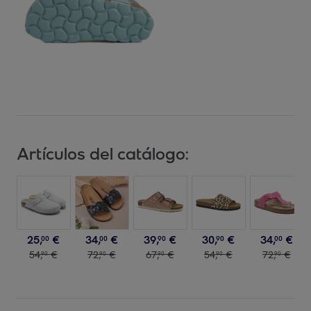
Artículos del catálogo:
25
,
€
34
,
€
39
,
€
30
,
€
34
,
€
00
00
90
90
00
54
,
€
72
,
€
67
,
€
54
,
€
72
,
€
90
90
90
90
90