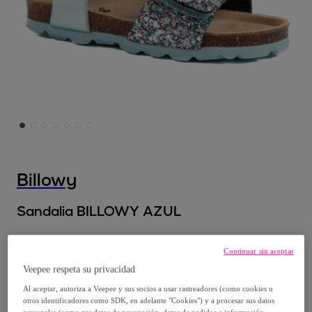
Billowy
Sandalia BILLOWY AZUL
Desde
Continuar sin aceptar
26
,
€
00
Veepee respeta su privacidad
Al aceptar, autoriza a Veepee y sus socios a usar rastreadores (como cookies u
52
,
€
90
otros identificadores como SDK, en adelante "Cookies") y a procesar sus datos
personales (como sus datos de navegación, datos de pedidos e información