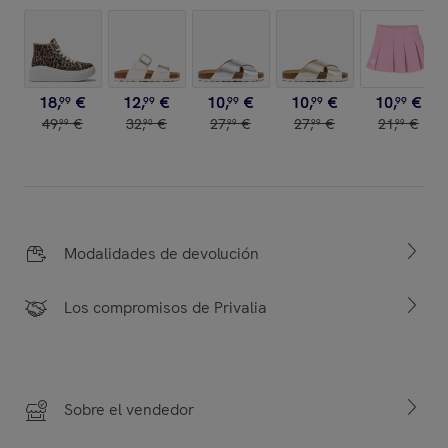
18
,
€
12
,
€
10
,
€
10
,
€
10
,
€
99
99
99
99
99
49
,
€
32
,
€
27
,
€
27
,
€
21
,
€
99
90
99
99
99
Modalidades de devolución
Los compromisos de Privalia
Sobre el vendedor