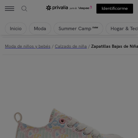
Identificarme
Inicio
Moda
Hogar & Tec
new
Summer Camp
Moda de niños y bebés
/
Calzado de niña
/
Zapatillas Bajas de Ni