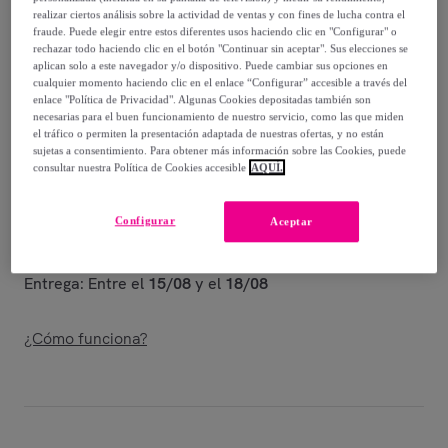
-
52
%
realizar ciertos análisis sobre la actividad de ventas y con fines de lucha contra el
fraude. Puede elegir entre estos diferentes usos haciendo clic en "Configurar" o
Vendido por
Conguitos and B&W
rechazar todo haciendo clic en el botón "Continuar sin aceptar". Sus elecciones se
aplican solo a este navegador y/o dispositivo. Puede cambiar sus opciones en
cualquier momento haciendo clic en el enlace “Configurar” accesible a través del
enlace "Política de Privacidad". Algunas Cookies depositadas también son
necesarias para el buen funcionamiento de nuestro servicio, como las que miden
el tráfico o permiten la presentación adaptada de nuestras ofertas, y no están
Entrega
sujetas a consentimiento. Para obtener más información sobre las Cookies, puede
consultar nuestra Política de Cookies accesible
AQUÍ.
Entrega desde
5,99 €
Configurar
Aceptar
Gratis desde 50 € de compra
Entrega: Entre el
15/08
y el
18/08
¿Cómo funciona?