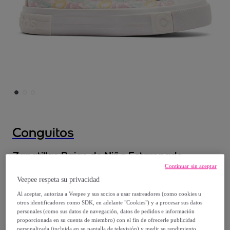
Conguitos
Zapatillas Bajas de Niña Estampado
Multicolor
Continuar sin aceptar
Veepee respeta su privacidad
17
,
€
99
Al aceptar, autoriza a Veepee y sus socios a usar rastreadores (como cookies u
otros identificadores como SDK, en adelante "Cookies") y a procesar sus datos
personales (como sus datos de navegación, datos de pedidos e información
37
,
€
99
proporcionada en su cuenta de miembro) con el fin de ofrecerle publicidad
personalizada (incluida en su pantalla de televisión) y medir su rendimiento,