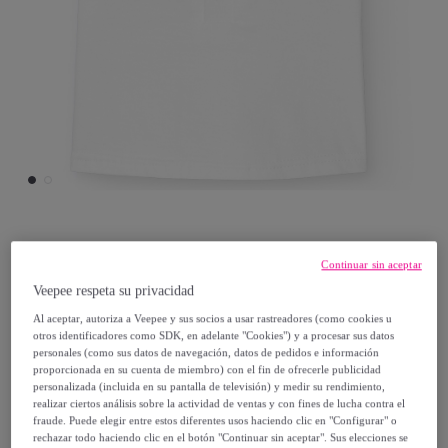
Babidu
Continuar sin aceptar
Veepee respeta su privacidad
Camiseta bebé manga corta con tapeta
Al aceptar, autoriza a Veepee y sus socios a usar rastreadores (como cookies u
otros identificadores como SDK, en adelante "Cookies") y a procesar sus datos
19
,
€
29
personales (como sus datos de navegación, datos de pedidos e información
proporcionada en su cuenta de miembro) con el fin de ofrecerle publicidad
personalizada (incluida en su pantalla de televisión) y medir su rendimiento,
24
,
€
11
realizar ciertos análisis sobre la actividad de ventas y con fines de lucha contra el
fraude. Puede elegir entre estos diferentes usos haciendo clic en "Configurar" o
-
19
%
rechazar todo haciendo clic en el botón "Continuar sin aceptar". Sus elecciones se