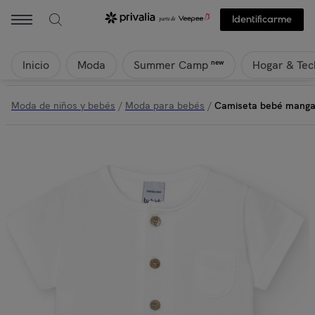
Identificarme
Inicio
Moda
Hogar & Tec
new
Summer Camp
Moda de niños y bebés
/
Moda para bebés
/
Camiseta bebé manga 