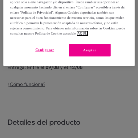
aplican solo a este navegador y/o dispositivo. Puede cambiar sus opciones en
Vendido por
ECOMMERC3
cualquier momento haciendo clic en el enlace “Configurar” accesible a través del
enlace "Política de Privacidad". Algunas Cookies depositadas también son
necesarias para el buen funcionamiento de nuestro servicio, como las que miden
el tráfico o permiten la presentación adaptada de nuestras ofertas, y no están
sujetas a consentimiento. Para obtener más información sobre las Cookies, puede
consultar nuestra Política de Cookies accesible
AQUÍ.
Entrega
Configurar
Envío gratis
Aceptar
Entrega: Entre el
09/08
y el
12/08
¿Cómo funciona?
Detalles del producto