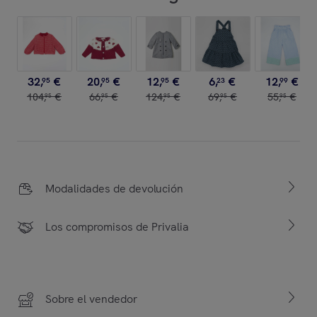
32
,
€
20
,
€
12
,
€
6
,
€
12
,
€
95
95
95
23
99
104
,
€
66
,
€
124
,
€
69
,
€
55
,
€
95
95
95
95
95
Modalidades de devolución
Los compromisos de Privalia
Sobre el vendedor