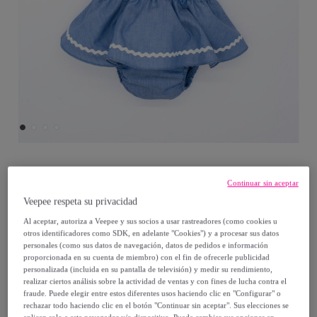
Fina ejerique
Continuar sin aceptar
Veepee respeta su privacidad
Cubrepañal azul, con tirantes y falda con
Al aceptar, autoriza a Veepee y sus socios a usar rastreadores (como cookies u
picunela.
otros identificadores como SDK, en adelante "Cookies") y a procesar sus datos
personales (como sus datos de navegación, datos de pedidos e información
proporcionada en su cuenta de miembro) con el fin de ofrecerle publicidad
17
,
€
99
personalizada (incluida en su pantalla de televisión) y medir su rendimiento,
realizar ciertos análisis sobre la actividad de ventas y con fines de lucha contra el
fraude. Puede elegir entre estos diferentes usos haciendo clic en "Configurar" o
44
,
€
95
rechazar todo haciendo clic en el botón "Continuar sin aceptar". Sus elecciones se