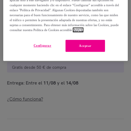
aplican solo a este navegador y/o dispositivo. Puede cambiar sus opciones en
-
59
%
cualquier momento haciendo clic en el enlace “Configurar” accesible a través del
enlace "Política de Privacidad". Algunas Cookies depositadas también son
Vendido por
Fina Ejerique
necesarias para el buen funcionamiento de nuestro servicio, como las que miden
el tráfico o permiten la presentación adaptada de nuestras ofertas, y no están
sujetas a consentimiento. Para obtener más información sobre las Cookies, puede
consultar nuestra Política de Cookies accesible
AQUÍ.
Entrega
Configurar
Aceptar
Entrega desde
3,99 €
Gratis desde 50 € de compra
Entrega: Entre el
11/08
y el
14/08
¿Cómo funciona?