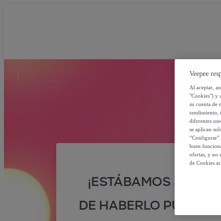
Veepee resp
Al aceptar, a
"Cookies") y 
su cuenta de 
rendimiento, r
diferentes us
se aplican so
“Configurar” 
buen funciona
ofertas, y no
de Cookies ac
¡ESTÁBAMOS SEGUR
DE HABERLO PUESTO