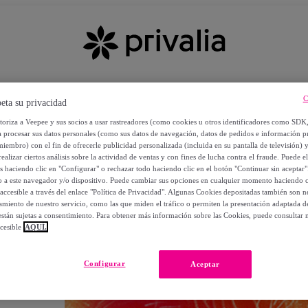
C
eta su privacidad
utoriza a Veepee y sus socios a usar rastreadores (como cookies u otros identificadores como SDK
a procesar sus datos personales (como sus datos de navegación, datos de pedidos e información 
miembro) con el fin de ofrecerle publicidad personalizada (incluida en su pantalla de televisión) 
ealizar ciertos análisis sobre la actividad de ventas y con fines de lucha contra el fraude. Puede el
os haciendo clic en "Configurar" o rechazar todo haciendo clic en el botón "Continuar sin aceptar"
lo a este navegador y/o dispositivo. Puede cambiar sus opciones en cualquier momento haciendo cl
accesible a través del enlace "Política de Privacidad". Algunas Cookies depositadas también son ne
miento de nuestro servicio, como las que miden el tráfico o permiten la presentación adaptada d
 están sujetas a consentimiento. Para obtener más información sobre las Cookies, puede consultar n
cesible
AQUÍ.
OS
Configurar
Aceptar
 POR