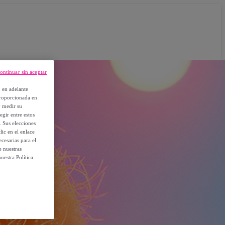
ontinuar sin aceptar
, en adelante
proporcionada en
y medir su
egir entre estos
. Sus elecciones
ic en el enlace
cesarias para el
e nuestras
uestra Política