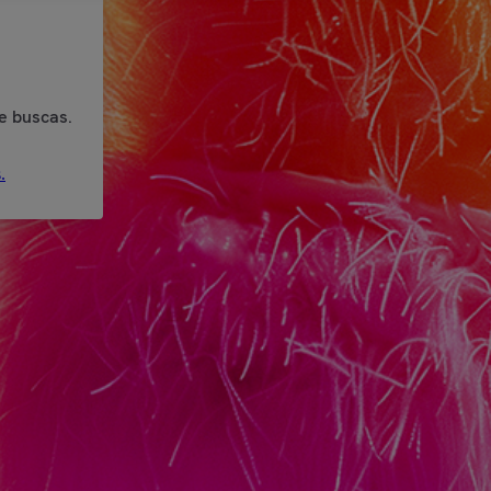
e buscas.
.