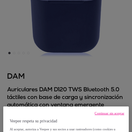
DAM
Auriculares DAM D120 TWS Bluetooth 5.0
táctiles con base de carga y sincronización
automática con ventana emergente
Modelo:
Unica
Continuar sin aceptar
Veepee respeta su privacidad
17
,
€
99
Al aceptar, autoriza a Veepee y sus socios a usar rastreadores (como cookies u