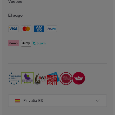
Veepee
El pago
Privalia ES