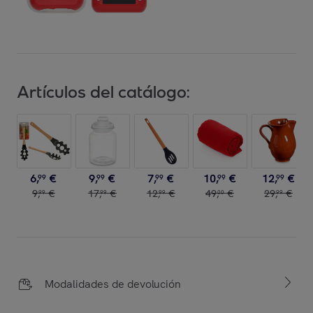
Artículos del catálogo:
6
,
€
9
,
€
7
,
€
10
,
€
12
,
€
99
99
99
99
99
9
,
€
17
,
€
12
,
€
49
,
€
29
,
€
99
99
99
00
99
Modalidades de devolución