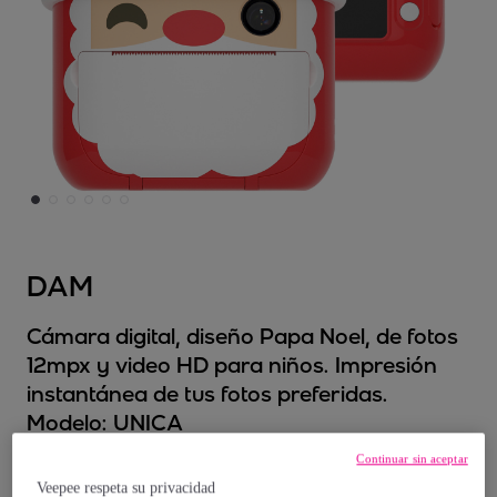
DAM
Cámara digital, diseño Papa Noel, de fotos
12mpx y video HD para niños. Impresión
instantánea de tus fotos preferidas.
Modelo:
UNICA
Continuar sin aceptar
51
,
€
99
Veepee respeta su privacidad