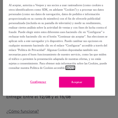
Al aceptar, autoriza a Veepee y sus socios a usar rastreadores (como cookies u
219
,
€
00
otros identificadores como SDK, en adelante "Cookies") y a procesar sus datos
-
76
%
personales (como sus datos de navegación, datos de pedidos e información
proporcionada en su cuenta de miembro) con el fin de ofrecerle publicidad
personalizada (incluida en su pantalla de televisión) y medir su rendimiento,
realizar ciertos análisis sobre la actividad de ventas y con fines de lucha contra el
Posible recogida de tu antiguo producto
ver condiciones
,
fraude. Puede elegir entre estos diferentes usos haciendo clic en "Configurar" o
rechazar todo haciendo clic en el botón "Continuar sin aceptar". Sus elecciones se
aplican solo a este navegador y/o dispositivo. Puede cambiar sus opciones en
Vendido por
EMPRENDIMIENTOS URBANOS
cualquier momento haciendo clic en el enlace “Configurar” accesible a través del
enlace "Política de Privacidad". Algunas Cookies depositadas también son
necesarias para el buen funcionamiento de nuestro servicio, como las que miden
el tráfico o permiten la presentación adaptada de nuestras ofertas, y no están
sujetas a consentimiento. Para obtener más información sobre las Cookies, puede
consultar nuestra Política de Cookies accesible
AQUÍ.
Entrega
Configurar
Envío gratis
Aceptar
Entrega: Entre el
12/08
y el
15/08
¿Cómo funciona?