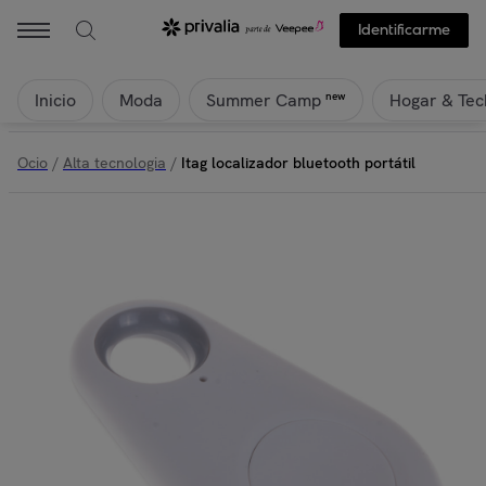
Identificarme
Inicio
Moda
Hogar & Tec
new
Summer Camp
Ocio
/
Alta tecnologia
/
Itag localizador bluetooth portátil