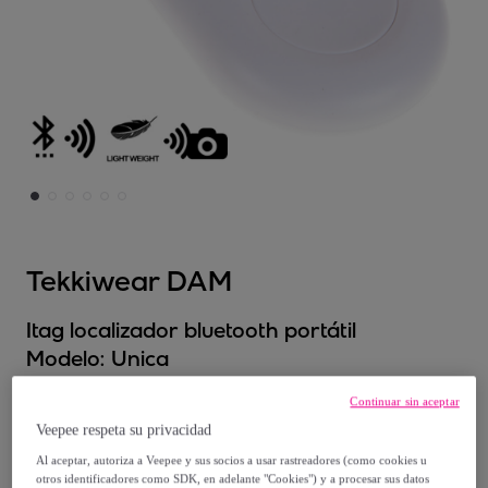
Tekkiwear DAM
Itag localizador bluetooth portátil
Modelo:
Unica
Continuar sin aceptar
7
,
€
99
Veepee respeta su privacidad
Al aceptar, autoriza a Veepee y sus socios a usar rastreadores (como cookies u
30
,
€
00
otros identificadores como SDK, en adelante "Cookies") y a procesar sus datos