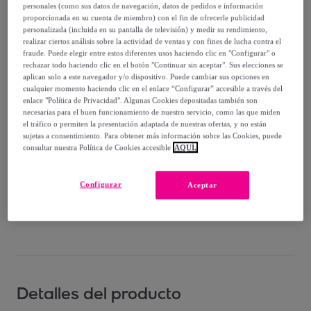
-
73
%
personales (como sus datos de navegación, datos de pedidos e información
proporcionada en su cuenta de miembro) con el fin de ofrecerle publicidad
Vendido por
EMPRENDIMIENTOS URBANOS
personalizada (incluida en su pantalla de televisión) y medir su rendimiento,
realizar ciertos análisis sobre la actividad de ventas y con fines de lucha contra el
fraude. Puede elegir entre estos diferentes usos haciendo clic en "Configurar" o
rechazar todo haciendo clic en el botón "Continuar sin aceptar". Sus elecciones se
aplican solo a este navegador y/o dispositivo. Puede cambiar sus opciones en
cualquier momento haciendo clic en el enlace “Configurar” accesible a través del
Entrega
enlace "Política de Privacidad". Algunas Cookies depositadas también son
necesarias para el buen funcionamiento de nuestro servicio, como las que miden
el tráfico o permiten la presentación adaptada de nuestras ofertas, y no están
Envío gratis
sujetas a consentimiento. Para obtener más información sobre las Cookies, puede
consultar nuestra Política de Cookies accesible
AQUÍ.
Entrega: Entre el
14/08
y el
17/08
Configurar
Aceptar
¿Cómo funciona?
Detalles del producto