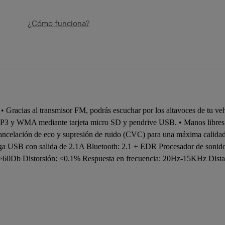
¿Cómo funciona?
 • Gracias al transmisor FM, podrás escuchar por los altavoces de tu v
 MP3 y WMA mediante tarjeta micro SD y pendrive USB. • Manos libres 
cancelación de eco y supresión de ruido (CVC) para una máxima calidad
arga USB con salida de 2.1A Bluetooth: 2.1 + EDR Procesador de sonid
60Db Distorsión: <0.1% Respuesta en frecuencia: 20Hz-15KHz Distanci