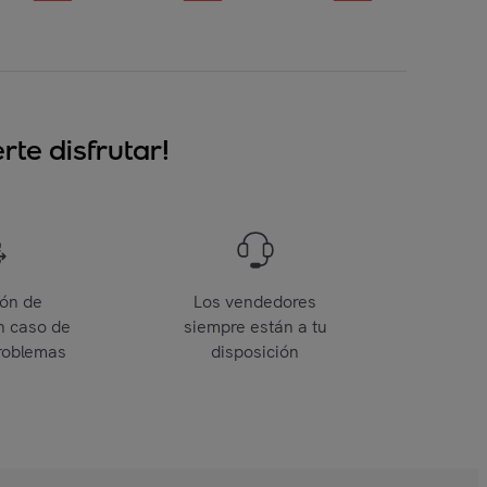
te disfrutar!
ión de
Los vendedores
n caso de
siempre están a tu
roblemas
disposición