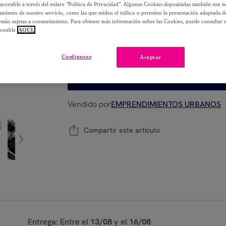
-
69
%
accesible a través del enlace "Política de Privacidad". Algunas Cookies depositadas también son ne
miento de nuestro servicio, como las que miden el tráfico o permiten la presentación adaptada d
 están sujetas a consentimiento. Para obtener más información sobre las Cookies, puede consultar n
cesible
AQUÍ.
Último producto
Modelo:
Unica
Configurar
Aceptar
Añadir a la cesta
Vendido por
EMPRENDIMIENTOS URBANOS
Compartir este artículo
Entrega: Entre el
13/08
y el
16/08