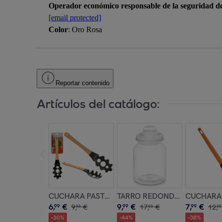
Operador económico responsable de la seguridad d
[email protected]
Color
: Oro Rosa
Reportar contenido
Artículos del catálogo:
CUCHARA PASTA SURT COLOR aleatorio
TARRO REDONDO LISO TAPA 
CUCHARA 
6
,
€
9
,
€
7
,
€
99
9
,
€
99
17
,
€
99
12
,
99
99
99
-
30
%
-
44
%
-
38
%