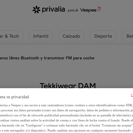
r & Tech
Infantil
Calzado
Deporte
Be
anos libres Bluetooth y transmisor FM para coche
Tekkiwear DAM
C
eta su privacidad
Kit 4 en 1 con manos libres Bluet
utoriza a Veepee y sus socios a usar rastreadores (como cookies u otros identificadores como SDK
a procesar sus datos personales (como sus datos de navegación, datos de pedidos e información 
11
,
€
99
miembro) con el fin de ofrecerle publicidad personalizada (incluida en su pantalla de televisión) 
ealizar ciertos análisis sobre la actividad de ventas y con fines de lucha contra el fraude. Puede el
os haciendo clic en "Configurar" o rechazar todo haciendo clic en el botón "Continuar sin aceptar"
39
,
€
00
lo a este navegador y/o dispositivo. Puede cambiar sus opciones en cualquier momento haciendo cl