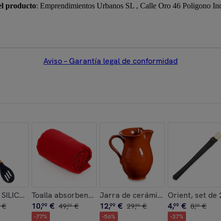
el producto
: Emprendimientos Urbanos SL , Calle Oro 46 Poligono In
Aviso – Garantía legal de conformidad
CRISTAL 900ML
SILICONA MANGO MADERA DE HAYA 30,5CM
Toalla absorbente Yarg 138x72 cm.
Jarra de cerámica refractaria de
Orient, set de 
10
,
€
12
,
€
4
,
€
€
99
49
,
€
99
29
,
€
99
8
,
€
00
99
00
-
77
%
-
56
%
-
37
%