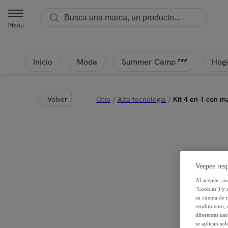
Menu
Inicio
Moda
Hoga
new
Summer Camp
Volver
Ocio
/
Alta tecnologia
/
Kit 4 en 1 con m
Veepee resp
Al aceptar, a
"Cookies") y 
su cuenta de 
rendimiento, r
diferentes us
se aplican so