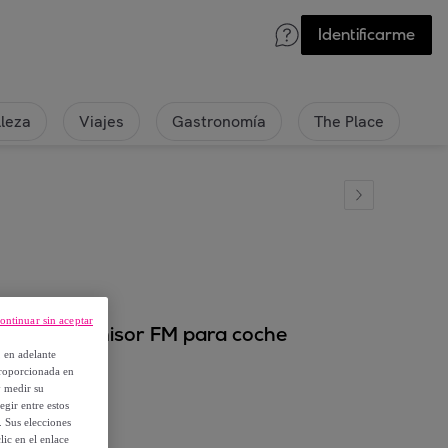
Identificarme
lleza
Viajes
Gastronomía
The Place
ontinuar sin aceptar
ooth y transmisor FM para coche
, en adelante
proporcionada en
y medir su
egir entre estos
. Sus elecciones
ic en el enlace