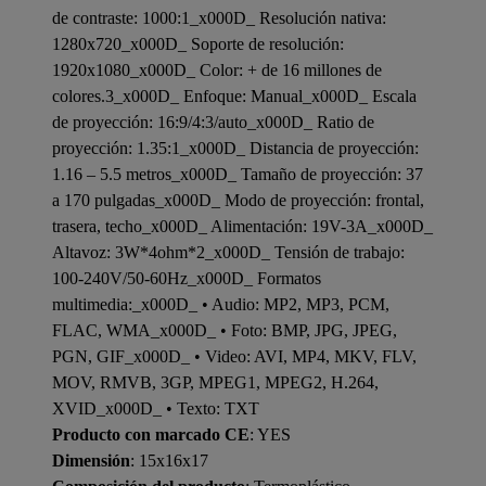
de contraste: 1000:1_x000D_ Resolución nativa:
1280x720_x000D_ Soporte de resolución:
1920x1080_x000D_ Color: + de 16 millones de
colores.3_x000D_ Enfoque: Manual_x000D_ Escala
de proyección: 16:9/4:3/auto_x000D_ Ratio de
proyección: 1.35:1_x000D_ Distancia de proyección:
1.16 – 5.5 metros_x000D_ Tamaño de proyección: 37
a 170 pulgadas_x000D_ Modo de proyección: frontal,
trasera, techo_x000D_ Alimentación: 19V-3A_x000D_
Altavoz: 3W*4ohm*2_x000D_ Tensión de trabajo:
100-240V/50-60Hz_x000D_ Formatos
multimedia:_x000D_ • Audio: MP2, MP3, PCM,
FLAC, WMA_x000D_ • Foto: BMP, JPG, JPEG,
PGN, GIF_x000D_ • Video: AVI, MP4, MKV, FLV,
MOV, RMVB, 3GP, MPEG1, MPEG2, H.264,
XVID_x000D_ • Texto: TXT
Producto con marcado CE
: YES
Dimensión
: 15x16x17