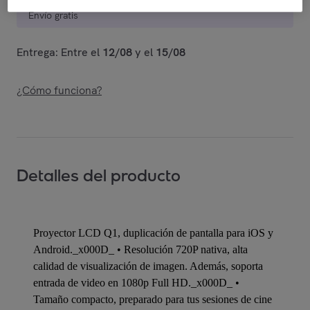
Envío gratis
Entrega: Entre el
12/08
y el
15/08
¿Cómo funciona?
Detalles del producto
Proyector LCD Q1, duplicación de pantalla para iOS y
Android._x000D_ • Resolución 720P nativa, alta
calidad de visualización de imagen. Además, soporta
entrada de video en 1080p Full HD._x000D_ •
Tamaño compacto, preparado para tus sesiones de cine