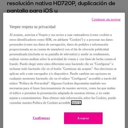
resolución nativa HD720P, duplicación de
pantalla para iOS y
Android.USB/HDMI/AV. De 37 a 170
Continuar sin aceptar
pulgadas, 1000:1. Con mando a distancia.
Veepee respeta su privacidad
Al aceptar, autoriza a Veepee y sus socios a usar rastreadores (como cookies u
254
,
€
00
otros identificadores como SDK, en adelante "Cookies") y a procesar sus datos
personales (como sus datos de navegación, datos de pedidos e información
proporcionada en su cuenta de miembro) con el fin de ofrecerle publicidad
639
,
€
00
personalizada (incluida en su pantalla de televisión) y medir su rendimiento,
realizar ciertos análisis sobre la actividad de ventas y con fines de lucha contra el
-
60
%
fraude. Puede elegir entre estos diferentes usos haciendo clic en "Configurar" o
rechazar todo haciendo clic en el botón "Continuar sin aceptar". Sus elecciones se
aplican solo a este navegador y/o dispositivo. Puede cambiar sus opciones en
Posible recogida de tu antiguo producto
ver condiciones
,
cualquier momento haciendo clic en el enlace “Configurar” accesible a través del
enlace "Política de Privacidad". Algunas Cookies depositadas también son
necesarias para el buen funcionamiento de nuestro servicio, como las que miden
Vendido por
EMPRENDIMIENTOS URBANOS
el tráfico o permiten la presentación adaptada de nuestras ofertas, y no están
sujetas a consentimiento. Para obtener más información sobre las Cookies, puede
consultar nuestra Política de Cookies accesible
AQUÍ.
Configurar
Aceptar
Entrega