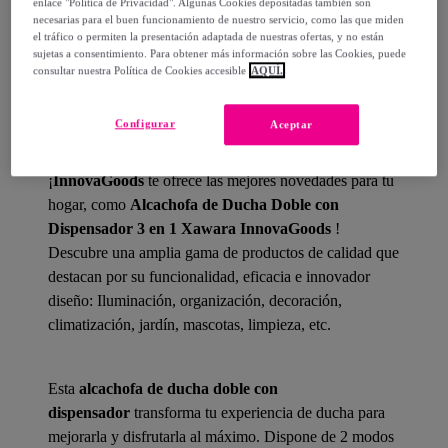
enlace "Política de Privacidad". Algunas Cookies depositadas también son
necesarias para el buen funcionamiento de nuestro servicio, como las que miden
el tráfico o permiten la presentación adaptada de nuestras ofertas, y no están
sujetas a consentimiento. Para obtener más información sobre las Cookies, puede
consultar nuestra Política de Cookies accesible
AQUÍ.
Detalles del producto
Configurar
Aceptar
¡
InnovaGoods
te ofrece las mejores novedades para tu
hogar, como
Alcachofa de Ducha Doble con
Dispensador 3 en 1 Xawara InnovaGoods
!
Descubre una amplia gama de productos de calidad que
destacan por su funcionalidad, eficacia e innovador
diseño: Iluminación, organización, decoración,
climatización, jardín, mascotas, limpieza, etc.
Esta
alcachofa de ducha doble con
dispensador
transforma tu experiencia de ducha para
mejorarla y disfrutarla al máximo. Dispone de 2 modos