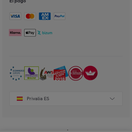
El pago
Privalia ES