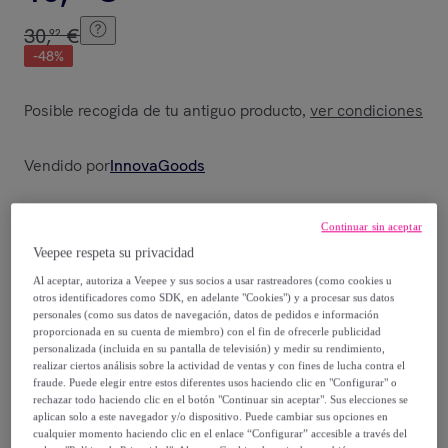
30
,
€
92
-
48
%
Posible recogida de tu antiguo producto
ver condiciones
,
Vendido por
InnovaGoods
Continuar sin aceptar
Veepee respeta su privacidad
Entrega
Al aceptar, autoriza a Veepee y sus socios a usar rastreadores (como cookies u
otros identificadores como SDK, en adelante "Cookies") y a procesar sus datos
Envío gratis
personales (como sus datos de navegación, datos de pedidos e información
proporcionada en su cuenta de miembro) con el fin de ofrecerle publicidad
personalizada (incluida en su pantalla de televisión) y medir su rendimiento,
Entrega: Entre el
17/08
y el
20/08
realizar ciertos análisis sobre la actividad de ventas y con fines de lucha contra el
fraude. Puede elegir entre estos diferentes usos haciendo clic en "Configurar" o
rechazar todo haciendo clic en el botón "Continuar sin aceptar". Sus elecciones se
aplican solo a este navegador y/o dispositivo. Puede cambiar sus opciones en
¿Cómo funciona?
cualquier momento haciendo clic en el enlace “Configurar” accesible a través del