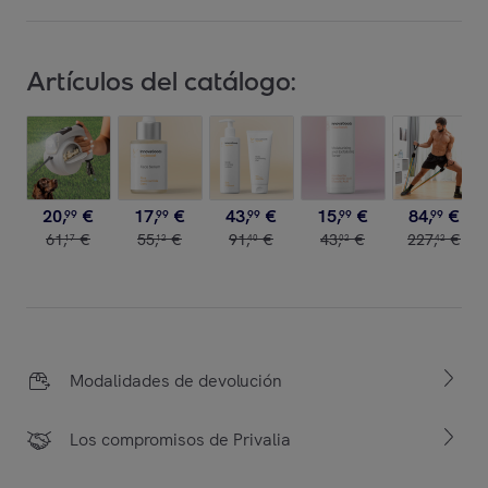
Artículos del catálogo:
20
,
€
17
,
€
43
,
€
15
,
€
84
,
€
99
99
99
99
99
61
,
€
55
,
€
91
,
€
43
,
€
227
,
€
17
12
40
02
42
Modalidades de devolución
Los compromisos de Privalia