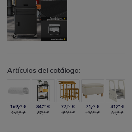
Artículos del catálogo:
169
,
€
34
,
€
77
,
€
71
,
€
41
,
€
99
99
99
99
99
262
,
€
67
,
€
150
,
€
138
,
€
81
,
€
99
99
99
99
99