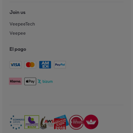
Join us
VeepeeTech
Veepee
El pago