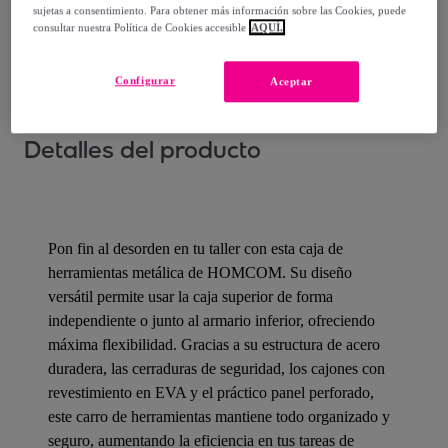
sujetas a consentimiento. Para obtener más información sobre las Cookies, puede
¿Cómo funciona?
consultar nuestra Política de Cookies accesible
AQUÍ.
Configurar
Aceptar
Detalles del producto
Pon fin al desorden en tu taller con esta caja de
herramientas metálica de HOMCOM. Su diseño
versátil permite usar la caja superior de forma
independiente o junto al armario inferior, ofreciendo
máxima flexibilidad. Gracias a su estructura de acero
duradera, las cerraduras de seguridad, los cajones con
revestimiento en EVA y el práctico panel perforado,
este carro de herramientas mantiene todo organizado y
seguro, aumentando la eficiencia en tus tareas de