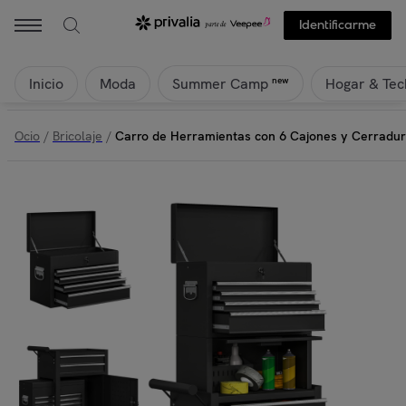
Identificarme
Inicio
Moda
Hogar & Tec
new
Summer Camp
Ocio
/
Bricolaje
/
Carro de Herramientas con 6 Cajones y Cerradura