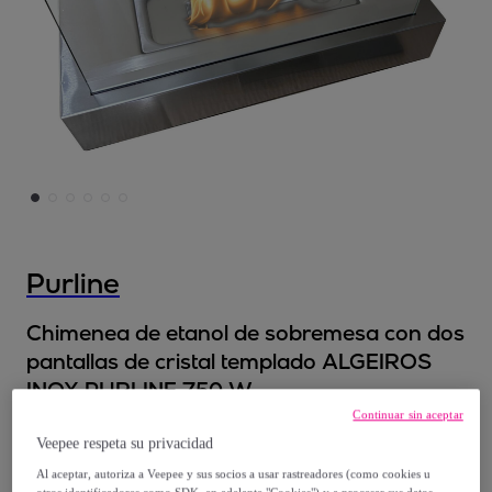
Purline
Chimenea de etanol de sobremesa con dos
pantallas de cristal templado ALGEIROS
INOX PURLINE 750 W
Modelo:
35x15x18 cm
Continuar sin aceptar
Veepee respeta su privacidad
64
,
€
99
Al aceptar, autoriza a Veepee y sus socios a usar rastreadores (como cookies u