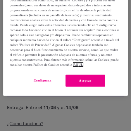
otros identificadores como SDK, en adelante "Cookies") y a procesar sus datos
personales (como sus datos de navegación, datos de pedidos e información
129
,
€
00
proporcionada en su cuenta de miembro) con el fin de ofrecerle publicidad
personalizada (incluida en su pantalla de televisión) y medir su rendimiento,
-
49
%
realizar ciertos análisis sobre la actividad de ventas y con fines de lucha contra el
fraude. Puede elegir entre estos diferentes usos haciendo clic en "Configurar" o
rechazar todo haciendo clic en el botón "Continuar sin aceptar". Sus elecciones se
Posible recogida de tu antiguo producto
ver condiciones
,
aplican solo a este navegador y/o dispositivo. Puede cambiar sus opciones en
cualquier momento haciendo clic en el enlace “Configurar” accesible a través del
enlace "Política de Privacidad". Algunas Cookies depositadas también son
Vendido por
Firstline Europa SL
necesarias para el buen funcionamiento de nuestro servicio, como las que miden
el tráfico o permiten la presentación adaptada de nuestras ofertas, y no están
sujetas a consentimiento. Para obtener más información sobre las Cookies, puede
consultar nuestra Política de Cookies accesible
AQUÍ.
Entrega
Configurar
Aceptar
Envío gratis
Entrega: Entre el
11/08
y el
14/08
¿Cómo funciona?