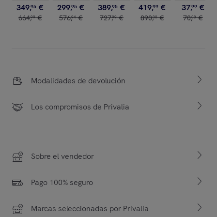
349
,
€
299
,
€
389
,
€
419
,
€
37
,
€
95
95
95
99
99
664
,
€
576
,
€
727
,
€
890
,
€
70
,
€
99
94
99
00
00
Modalidades de devolución
Los compromisos de Privalia
Sobre el vendedor
Pago 100% seguro
Marcas seleccionadas por Privalia