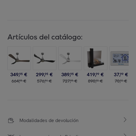
Artículos del catálogo:
349
,
€
299
,
€
389
,
€
419
,
€
37
,
€
95
95
95
99
99
664
,
€
576
,
€
727
,
€
890
,
€
70
,
€
99
94
99
00
00
Modalidades de devolución