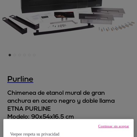
Purline
Chimenea de etanol mural de gran
anchura en acero negro y doble llama
ETNA PURLINE
Modelo:
90x54x16.5 cm
Continuar sin aceptar
643
,
€
99
Veepee respeta su privacidad