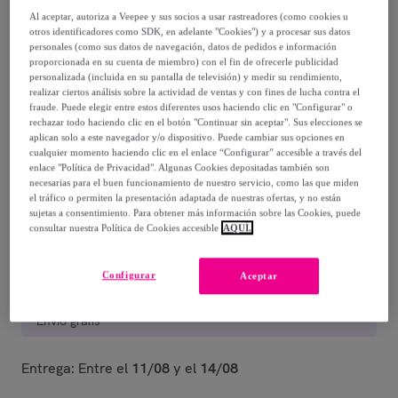
Al aceptar, autoriza a Veepee y sus socios a usar rastreadores (como cookies u
1354
,
€
00
otros identificadores como SDK, en adelante "Cookies") y a procesar sus datos
personales (como sus datos de navegación, datos de pedidos e información
-
52
%
proporcionada en su cuenta de miembro) con el fin de ofrecerle publicidad
personalizada (incluida en su pantalla de televisión) y medir su rendimiento,
realizar ciertos análisis sobre la actividad de ventas y con fines de lucha contra el
Posible recogida de tu antiguo producto
ver condiciones
,
fraude. Puede elegir entre estos diferentes usos haciendo clic en "Configurar" o
rechazar todo haciendo clic en el botón "Continuar sin aceptar". Sus elecciones se
aplican solo a este navegador y/o dispositivo. Puede cambiar sus opciones en
Vendido por
Firstline Europa SL
cualquier momento haciendo clic en el enlace “Configurar” accesible a través del
enlace "Política de Privacidad". Algunas Cookies depositadas también son
necesarias para el buen funcionamiento de nuestro servicio, como las que miden
Están agotándose
el tráfico o permiten la presentación adaptada de nuestras ofertas, y no están
sujetas a consentimiento. Para obtener más información sobre las Cookies, puede
consultar nuestra Política de Cookies accesible
AQUÍ.
Configurar
Aceptar
Entrega
Envío gratis
Entrega: Entre el
11/08
y el
14/08