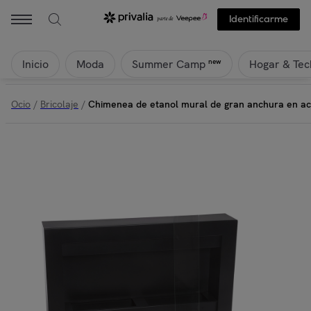
Identificarme
Inicio
Moda
Hogar & Tec
new
Summer Camp
Ocio
/
Bricolaje
/
Chimenea de etanol mural de gran anchura en ac