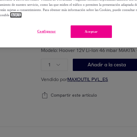
-
14
%
miento de nuestro servicio, como las que miden el tráfico o permiten la presentación adaptada d
 están sujetas a consentimiento. Para obtener más información sobre las Cookies, puede consultar n
cesible
AQUÍ.
Posible recogida de tu antiguo producto
ver
,
Configurar
Aceptar
Modelo:
Hoover 12V Li-Ion 46 mbar MAKITA -
1
Añadir a la cesta
Vendido por
MAXOUTIL PVL_ES
Compartir este artículo