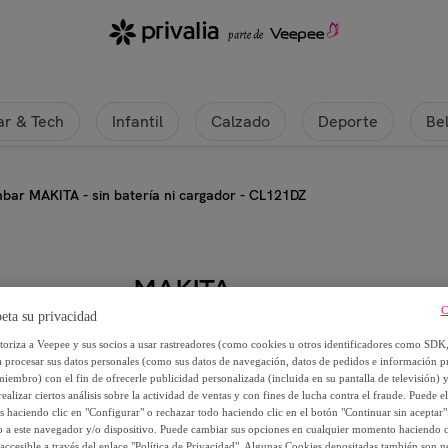
r & Tech
Infantil
Calzado
Deporte
Be
bar MAKITA - sin batería ni cargador - CL121DZ
MAKITA
C
eta su privacidad
Hoover 12V Li-Ion 46 mbar MAKITA
utoriza a Veepee y sus socios a usar rastreadores (como cookies u otros identificadores como SDK
a procesar sus datos personales (como sus datos de navegación, datos de pedidos e información 
94
,
€
miembro) con el fin de ofrecerle publicidad personalizada (incluida en su pantalla de televisión) 
69
ealizar ciertos análisis sobre la actividad de ventas y con fines de lucha contra el fraude. Puede el
os haciendo clic en "Configurar" o rechazar todo haciendo clic en el botón "Continuar sin aceptar"
lo a este navegador y/o dispositivo. Puede cambiar sus opciones en cualquier momento haciendo cl
110
,
€
45
accesible a través del enlace "Política de Privacidad". Algunas Cookies depositadas también son ne