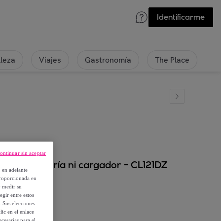
Identificarme
lleza
Viajes
Gastronomía
The Place
ontinuar sin aceptar
 - sin batería ni cargador - CL121DZ
, en adelante
proporcionada en
y medir su
egir entre estos
. Sus elecciones
ic en el enlace
cesarias para el