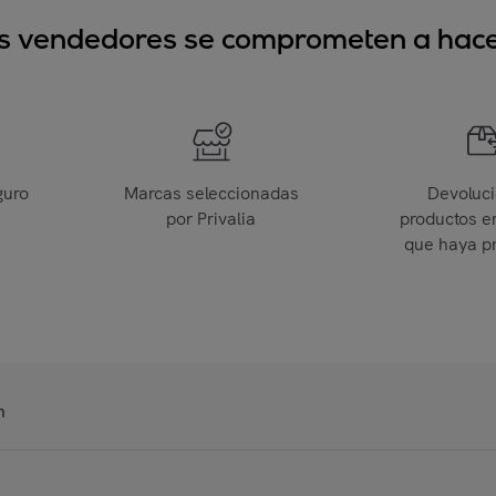
sus vendedores se comprometen a hacer
guro
Marcas seleccionadas
Devoluc
por Privalia
productos e
que haya p
n