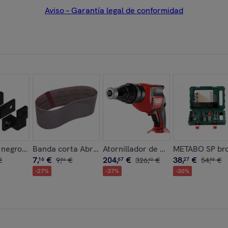
Aviso – Garantía legal de conformidad
,2 mm y cabeza de horquilla de Ø10 mm - 692246
BR14 SPIT - 011390
 negro + bolso de cuña LA CROISÉE DS - 6812-013
Banda corta Abranet Max 100 x 610 mm MIRKA Gain
Atornillador de escayola 18V DW 4
METABO SP broc
7
,
€
204
,
€
38
,
€
€
16
9
,
€
67
326
,
€
27
54
,
€
86
40
98
-
27
%
-
37
%
-
30
%