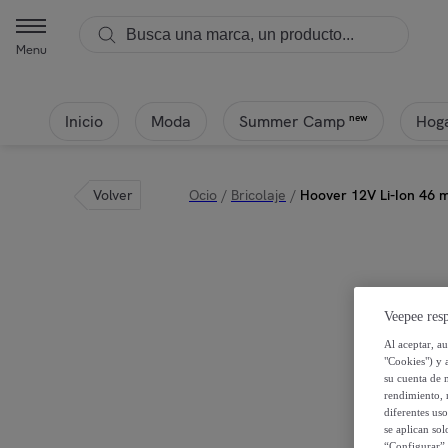
Menu
Inicio
Moda
Hoga
new
Summer Camp
Volver
Ocio
/
Bricolaje
/
Hoover 12V Li-Ion 46 m
Veepee resp
Al aceptar, a
"Cookies") y 
su cuenta de 
rendimiento, r
diferentes us
se aplican so
“Configurar” 