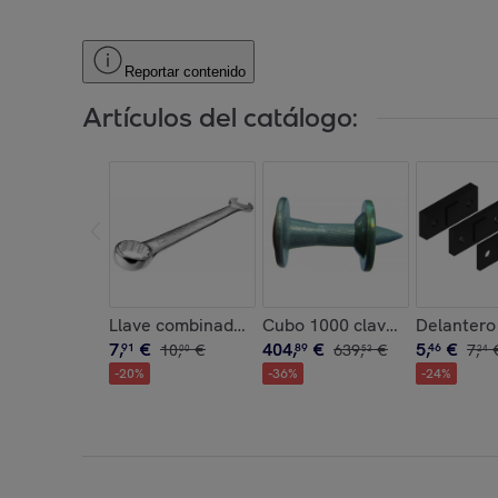
Reportar contenido
Artículos del catálogo:
Llave combinada BOST - cabeza poligonal de 16
Cubo 1000 clavos sueltos HS
Delantero
7
,
€
404
,
€
5
,
€
91
10
,
€
89
639
,
€
46
7
,
00
53
24
-
20
%
-
36
%
-
24
%