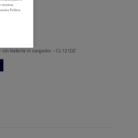
e nuestras
uestra Política
 condiciones
 sin batería ni cargador - CL121DZ