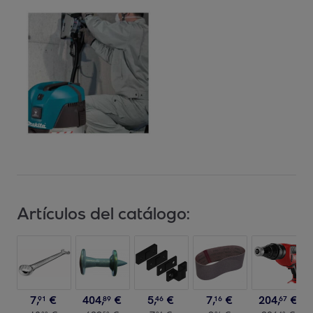
Artículos del catálogo:
7
,
€
404
,
€
5
,
€
7
,
€
204
,
€
91
89
46
16
67