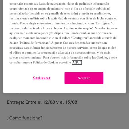
personales (como sus datos de navegación, datos de pedidos e información
397
,
€
proporcionada en su cuenta de miembro) con el fin de ofrecerle publicidad
45
personalizada (incluida en su pantalla de televisión) y medir su rendimiento,
-
32
%
realizar ciertos análisis sobre la actividad de ventas y con fines de lucha contra el
fraude. Puede elegir entre estos diferentes usos haciendo clic en "Configurar" o
rechazar todo haciendo clic en el botón "Continuar sin aceptar". Sus elecciones se
Posible recogida de tu antiguo producto
ver condiciones
,
aplican solo a este navegador y/o dispositivo. Puede cambiar sus opciones en
cualquier momento haciendo clic en el enlace “Configurar” accesible a través del
enlace "Política de Privacidad". Algunas Cookies depositadas también son
Vendido por
MAXOUTIL PVL_ES
necesarias para el buen funcionamiento de nuestro servicio, como las que miden
el tráfico o permiten la presentación adaptada de nuestras ofertas, y no están
sujetas a consentimiento. Para obtener más información sobre las Cookies, puede
consultar nuestra Política de Cookies accesible
AQUÍ.
Entrega
Configurar
Aceptar
Entrega desde
7,90 €
Entrega: Entre el
12/08
y el
15/08
¿Cómo funciona?