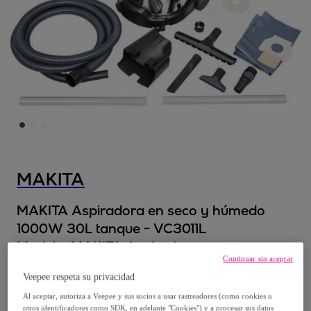
MAKITA
MAKITA Aspiradora en seco y húmedo
1000W 30L tanque - VC3011L
Modelo:
MAKITA Aspiradora en seco y
Continuar sin aceptar
húmedo 1000W 30L tanque - VC3011L
Veepee respeta su privacidad
269
,
€
Al aceptar, autoriza a Veepee y sus socios a usar rastreadores (como cookies u
91
otros identificadores como SDK, en adelante "Cookies") y a procesar sus datos