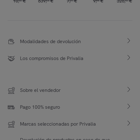
10
,
€
639
,
€
7
,
€
9
,
€
326
,
€
00
53
24
86
40
Modalidades de devolución
Los compromisos de Privalia
Sobre el vendedor
Pago 100% seguro
Marcas seleccionadas por Privalia
Devolución de productos en caso de que