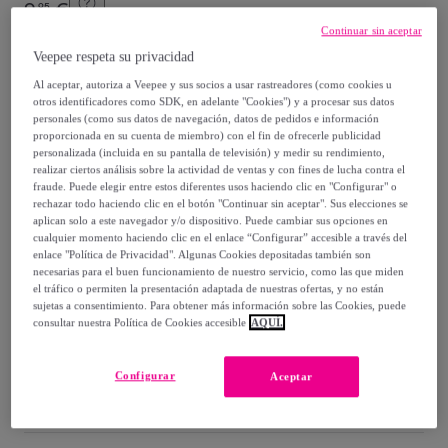
9
,
€
95
-
50
%
Continuar sin aceptar
Veepee respeta su privacidad
Vendido por
Creaciones Euromoda
Al aceptar, autoriza a Veepee y sus socios a usar rastreadores (como cookies u
otros identificadores como SDK, en adelante "Cookies") y a procesar sus datos
personales (como sus datos de navegación, datos de pedidos e información
proporcionada en su cuenta de miembro) con el fin de ofrecerle publicidad
personalizada (incluida en su pantalla de televisión) y medir su rendimiento,
Entrega
realizar ciertos análisis sobre la actividad de ventas y con fines de lucha contra el
fraude. Puede elegir entre estos diferentes usos haciendo clic en "Configurar" o
rechazar todo haciendo clic en el botón "Continuar sin aceptar". Sus elecciones se
Entrega desde
2,95 €
aplican solo a este navegador y/o dispositivo. Puede cambiar sus opciones en
cualquier momento haciendo clic en el enlace “Configurar” accesible a través del
Gratis desde 39,94 € de compra
enlace "Política de Privacidad". Algunas Cookies depositadas también son
necesarias para el buen funcionamiento de nuestro servicio, como las que miden
el tráfico o permiten la presentación adaptada de nuestras ofertas, y no están
Entrega: Entre el
11/08
y el
14/08
sujetas a consentimiento. Para obtener más información sobre las Cookies, puede
consultar nuestra Política de Cookies accesible
AQUÍ.
¿Cómo funciona?
Configurar
Aceptar