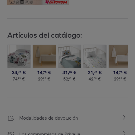
Artículos del catálogo:
34
,
€
14
,
€
31
,
€
21
,
€
14
,
€
95
95
45
95
95
74
,
€
29
,
€
52
,
€
42
,
€
29
,
€
95
95
00
00
95
Modalidades de devolución
Los compromisos de Privalia