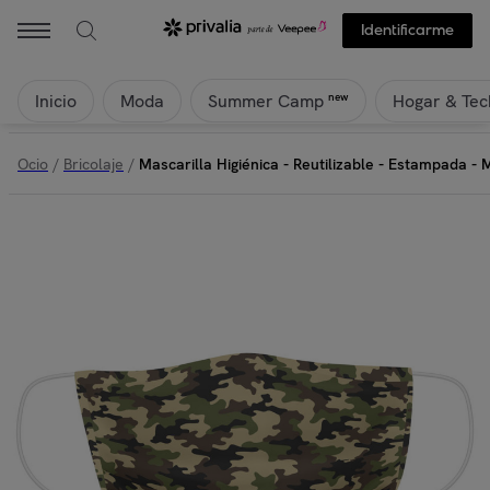
Identificarme
Inicio
Moda
Hogar & Tec
new
Summer Camp
Ocio
/
Bricolaje
/
Mascarilla Higiénica - Reutilizable - Estampada - 