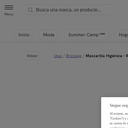
Menu
Inicio
Moda
Hoga
new
Summer Camp
Volver
Ocio
/
Bricolaje
/
Mascarilla Higiénica - 
Veepee resp
Al aceptar, a
"Cookies") y 
su cuenta de 
rendimiento, r