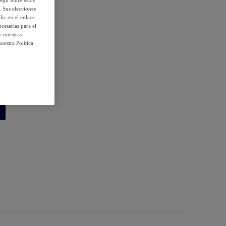
. Sus elecciones
ic en el enlace
cesarias para el
e nuestras
uestra Política