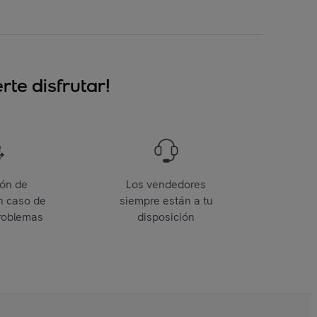
te disfrutar!
ión de
Los vendedores
n caso de
siempre están a tu
roblemas
disposición