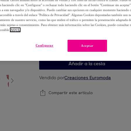
-
50
%
os haciendo clic en "Configurar" o rechazar todo haciendo clic en el botón "Continuar sin aceptar"
lo a este navegador y/o dispositivo. Puede cambiar sus opciones en cualquier momento haciendo cl
accesible a través del enlace "Política de Privacidad". Algunas Cookies depositadas también son ne
miento de nuestro servicio, como las que miden el tráfico o permiten la presentación adaptada d
 están sujetas a consentimiento. Para obtener más información sobre las Cookies, puede consultar n
Elige tu modelo
cesible
AQUÍ.
Adulto
Niño
Configurar
Aceptar
Añadir a la cesta
Vendido por
Creaciones Euromoda
Compartir este artículo