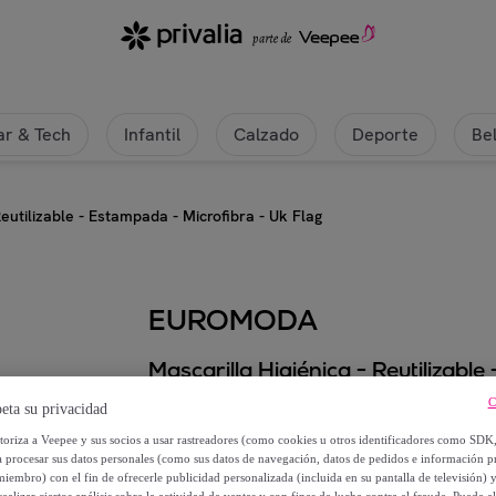
r & Tech
Infantil
Calzado
Deporte
Be
Reutilizable - Estampada - Microfibra - Uk Flag
EUROMODA
Mascarilla Higiénica - Reutilizabl
C
eta su privacidad
4
,
€
95
utoriza a Veepee y sus socios a usar rastreadores (como cookies u otros identificadores como SDK
a procesar sus datos personales (como sus datos de navegación, datos de pedidos e información 
9
,
€
miembro) con el fin de ofrecerle publicidad personalizada (incluida en su pantalla de televisión) 
95
ealizar ciertos análisis sobre la actividad de ventas y con fines de lucha contra el fraude. Puede el