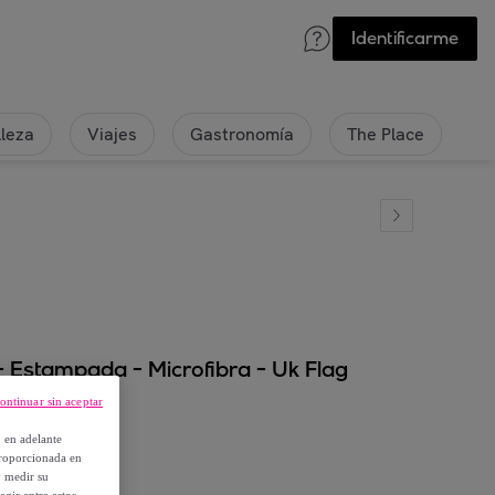
Identificarme
lleza
Viajes
Gastronomía
The Place
e - Estampada - Microfibra - Uk Flag
ontinuar sin aceptar
, en adelante
proporcionada en
y medir su
egir entre estos