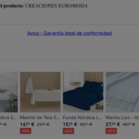
el producto
: CREACIONES EUROMODA
Aviso – Garantía legal de conformidad
rofibra - 300 gr/m² con Tacto Pluma - Ona Gray
Antimanchas - 100% Algodón - Half panamá - Sacchio
ica Estampada - Reversible - Infantil - Cierre Solapa - 100%
Mantel de Tela Estampado - Antimanchas - 100% Algo
Funda Nórdica Lisa - 100% Microfi
Manta Liso - A
14
,
€
15
,
€
27
,
€
€
95
29
,
€
95
42
,
€
95
40
,
€
00
95
94
95
-
50
%
-
62
%
-
31
%