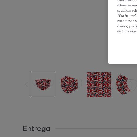
diferentes us
se aplican so
“Configurar” 
buen funciona
ofertas, y no
de Cookies ac
Entrega