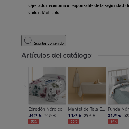
Operador económico responsable de la seguridad d
Color
: Multicolor
Reportar contenido
Artículos del catálogo:
Edredón Nórdico Estampado - 100% Poliéster Mic
Mantel de Tela Estampado - 
Funda Nórd
34
,
€
14
,
€
31
,
€
95
74
,
€
95
29
,
€
45
52
,
95
95
-
53
%
-
50
%
-
39
%