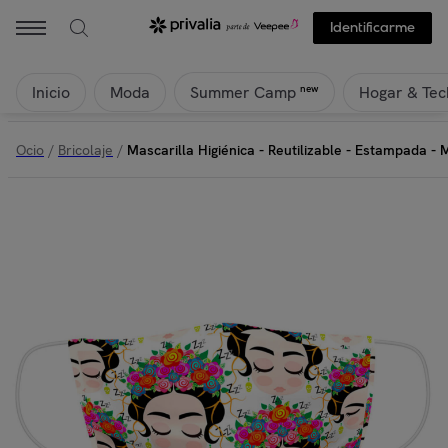
EUROMODA - Mascarilla Higiénica - Reutilizable - Estampada - Microf
Identificarme
Inicio
Moda
Hogar & Tec
new
Summer Camp
Ocio
/
Bricolaje
/
Mascarilla Higiénica - Reutilizable - Estampada - M