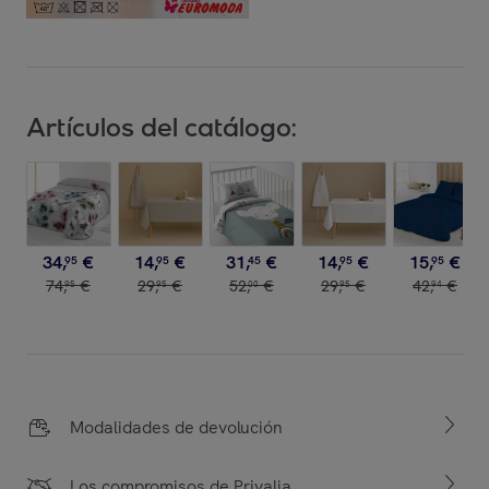
Artículos del catálogo:
34
,
€
14
,
€
31
,
€
14
,
€
15
,
€
95
95
45
95
95
74
,
€
29
,
€
52
,
€
29
,
€
42
,
€
95
95
00
95
94
Modalidades de devolución
Los compromisos de Privalia