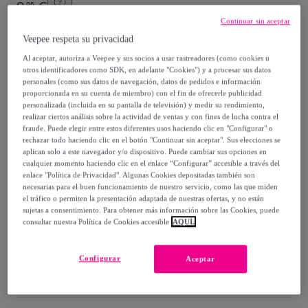
9
,
€
95
-
50
%
Continuar sin aceptar
Veepee respeta su privacidad
Vendido por
Creaciones Euromoda
Al aceptar, autoriza a Veepee y sus socios a usar rastreadores (como cookies u
otros identificadores como SDK, en adelante "Cookies") y a procesar sus datos
personales (como sus datos de navegación, datos de pedidos e información
proporcionada en su cuenta de miembro) con el fin de ofrecerle publicidad
personalizada (incluida en su pantalla de televisión) y medir su rendimiento,
Entrega
realizar ciertos análisis sobre la actividad de ventas y con fines de lucha contra el
fraude. Puede elegir entre estos diferentes usos haciendo clic en "Configurar" o
rechazar todo haciendo clic en el botón "Continuar sin aceptar". Sus elecciones se
Entrega desde
2,95 €
aplican solo a este navegador y/o dispositivo. Puede cambiar sus opciones en
cualquier momento haciendo clic en el enlace “Configurar” accesible a través del
Gratis desde 39,94 € de compra
enlace "Política de Privacidad". Algunas Cookies depositadas también son
necesarias para el buen funcionamiento de nuestro servicio, como las que miden
el tráfico o permiten la presentación adaptada de nuestras ofertas, y no están
Entrega: Entre el
11/08
y el
14/08
sujetas a consentimiento. Para obtener más información sobre las Cookies, puede
consultar nuestra Política de Cookies accesible
AQUÍ.
¿Cómo funciona?
Configurar
Aceptar