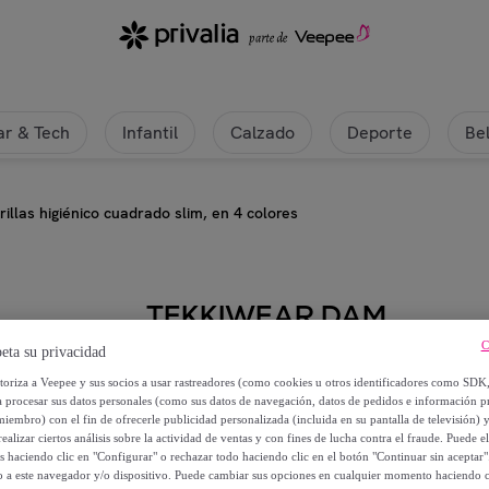
r & Tech
Infantil
Calzado
Deporte
Be
illas higiénico cuadrado slim, en 4 colores
TEKKIWEAR DAM
C
eta su privacidad
Pack de 4 porta mascarillas higién
utoriza a Veepee y sus socios a usar rastreadores (como cookies u otros identificadores como SDK
a procesar sus datos personales (como sus datos de navegación, datos de pedidos e información 
6
,
€
99
miembro) con el fin de ofrecerle publicidad personalizada (incluida en su pantalla de televisión) 
ealizar ciertos análisis sobre la actividad de ventas y con fines de lucha contra el fraude. Puede el
os haciendo clic en "Configurar" o rechazar todo haciendo clic en el botón "Continuar sin aceptar"
29
,
€
00
lo a este navegador y/o dispositivo. Puede cambiar sus opciones en cualquier momento haciendo cl