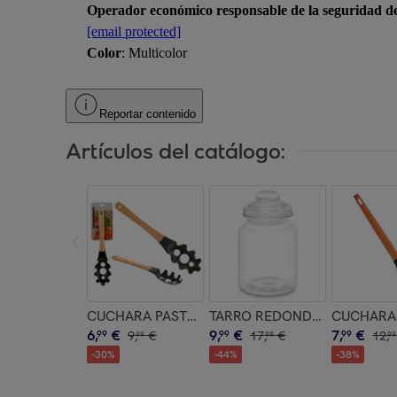
Operador económico responsable de la seguridad d
[email protected]
Color
: Multicolor
Reportar contenido
Artículos del catálogo:
CUCHARA PASTA SURT COLOR aleatorio
TARRO REDONDO LISO TAPA 
CUCHARA 
6
,
€
9
,
€
7
,
€
99
9
,
€
99
17
,
€
99
12
,
99
99
99
-
30
%
-
44
%
-
38
%