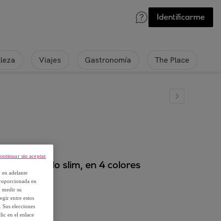
Identificarme
lleza
Viajes
Gastronomía
The Place
ontinuar sin aceptar
ico cuadrado slim, en 4 colores
, en adelante
proporcionada en
y medir su
egir entre estos
. Sus elecciones
ic en el enlace