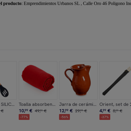
el producto
: Emprendimientos Urbanos SL , Calle Oro 46 Poligono In
CRISTAL 900ML
SILICONA MANGO MADERA DE HAYA 30,5CM
Toalla absorbente Yarg 138x72 cm.
Jarra de cerámica refractaria de
Orient, set de 
10
,
€
12
,
€
4
,
€
€
99
49
,
€
99
29
,
€
99
8
,
€
00
99
00
-
77
%
-
56
%
-
37
%