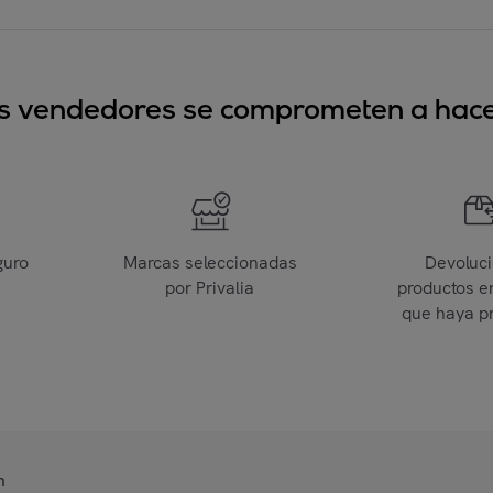
sus vendedores se comprometen a hacer
guro
Marcas seleccionadas
Devoluc
por Privalia
productos e
que haya p
n