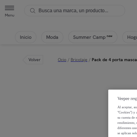
Menu
Inicio
Moda
Hoga
new
Summer Camp
Volver
Ocio
/
Bricolaje
/
Pack de 4 porta mascar
Veepee resp
Al aceptar, a
"Cookies") y 
su cuenta de 
rendimiento, r
diferentes us
se aplican so