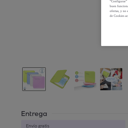
“Configurar” 
buen funciona
ofertas, y no
de Cookies ac
Entrega
Envío gratis