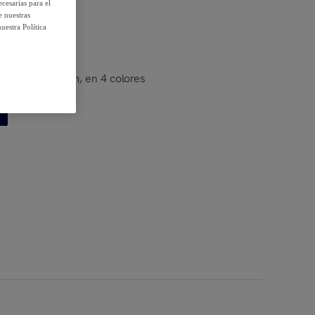
cesarias para el
e nuestras
uestra Política
co cuadrado slim, en 4 colores