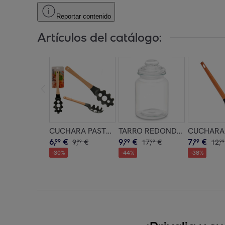
Reportar contenido
Artículos del catálogo:
CUCHARA PASTA SURT COLOR aleatorio
TARRO REDONDO LISO TAPA 
CUCHARA 
6
,
€
9
,
€
7
,
€
99
9
,
€
99
17
,
€
99
12
,
99
99
99
-
30
%
-
44
%
-
38
%