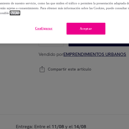
-
16
%
miento de nuestro servicio, como las que miden el tráfico o permiten la presentación adaptada d
 están sujetas a consentimiento. Para obtener más información sobre las Cookies, puede consultar n
cesible
AQUÍ.
Modelo:
Protector de oreja para mascarillas,
Configurar
Aceptar
1
Añadir a la cesta
Vendido por
EMPRENDIMIENTOS URBANOS
Compartir este artículo
Entrega: Entre el
11/08
y el
14/08