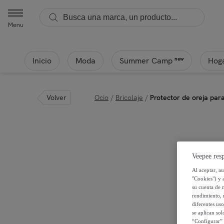
Menu
Inicio
Moda
Hoga
new
Summer Camp
Volver
Ocio
/
Bricolaje
/
Protector de oreja para
Veepee resp
Al aceptar, a
"Cookies") y 
su cuenta de 
rendimiento, r
diferentes us
se aplican so
“Configurar” 