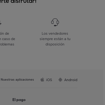
te disfrutar!
ión de
Los vendedores
n caso de
siempre están a tu
roblemas
disposición
iOS
Android
Nuestras aplicaciones
El pago