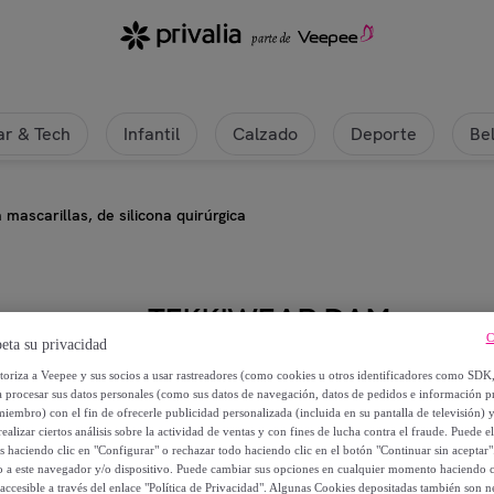
r & Tech
Infantil
Calzado
Deporte
Be
 mascarillas, de silicona quirúrgica
TEKKIWEAR DAM
C
eta su privacidad
Protector de oreja para mascarilla
utoriza a Veepee y sus socios a usar rastreadores (como cookies u otros identificadores como SDK
a procesar sus datos personales (como sus datos de navegación, datos de pedidos e información 
miembro) con el fin de ofrecerle publicidad personalizada (incluida en su pantalla de televisión) 
4
,
€
99
ealizar ciertos análisis sobre la actividad de ventas y con fines de lucha contra el fraude. Puede el
os haciendo clic en "Configurar" o rechazar todo haciendo clic en el botón "Continuar sin aceptar"
lo a este navegador y/o dispositivo. Puede cambiar sus opciones en cualquier momento haciendo cl
6
,
€
00
accesible a través del enlace "Política de Privacidad". Algunas Cookies depositadas también son ne