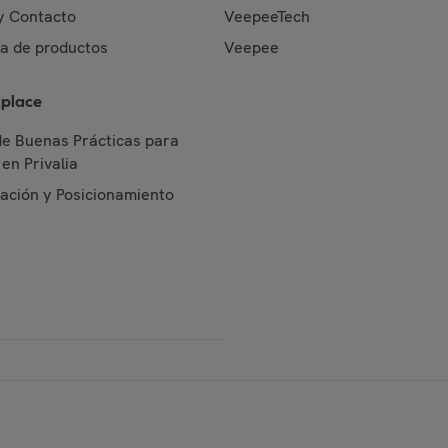
y Contacto
VeepeeTech
da de productos
Veepee
place
de Buenas Prácticas para
en Privalia
cación y Posicionamiento