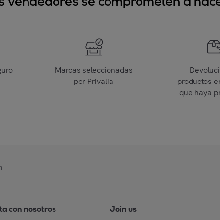
sus vendedores se comprometen a hacer
guro
Marcas seleccionadas
Devoluc
por Privalia
productos e
que haya p
n
ta con nosotros
Join us