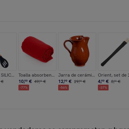
CRISTAL 900ML
SILICONA MANGO MADERA DE HAYA 30,5CM
Toalla absorbente Yarg 138x72 cm.
Jarra de cerámica refractaria de
Orient, set de 
10
,
€
12
,
€
4
,
€
€
99
49
,
€
99
29
,
€
99
8
,
€
00
99
00
-
77
%
-
56
%
-
37
%