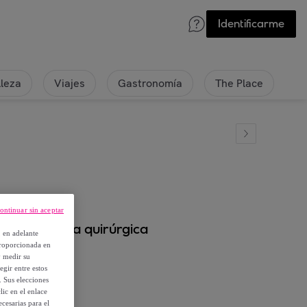
Identificarme
lleza
Viajes
Gastronomía
The Place
ontinuar sin aceptar
s, de silicona quirúrgica
, en adelante
proporcionada en
y medir su
egir entre estos
. Sus elecciones
ic en el enlace
cesarias para el