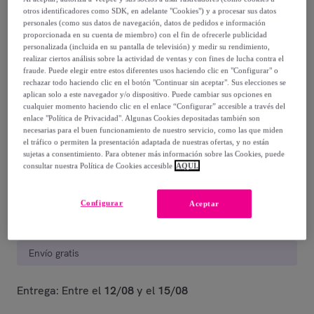
otros identificadores como SDK, en adelante "Cookies") y a procesar sus datos
1199
,
€
00
personales (como sus datos de navegación, datos de pedidos e información
proporcionada en su cuenta de miembro) con el fin de ofrecerle publicidad
-
68
%
personalizada (incluida en su pantalla de televisión) y medir su rendimiento,
realizar ciertos análisis sobre la actividad de ventas y con fines de lucha contra el
fraude. Puede elegir entre estos diferentes usos haciendo clic en "Configurar" o
Posible recogida de tu antiguo producto
ver condiciones
,
rechazar todo haciendo clic en el botón "Continuar sin aceptar". Sus elecciones se
aplican solo a este navegador y/o dispositivo. Puede cambiar sus opciones en
cualquier momento haciendo clic en el enlace “Configurar” accesible a través del
Vendido por
EMPRENDIMIENTOS URBANOS
enlace "Política de Privacidad". Algunas Cookies depositadas también son
necesarias para el buen funcionamiento de nuestro servicio, como las que miden
el tráfico o permiten la presentación adaptada de nuestras ofertas, y no están
Último producto
sujetas a consentimiento. Para obtener más información sobre las Cookies, puede
consultar nuestra Política de Cookies accesible
AQUÍ.
Configurar
Aceptar
Entrega
Envío gratis
Entrega: Entre el
12/08
y el
15/08