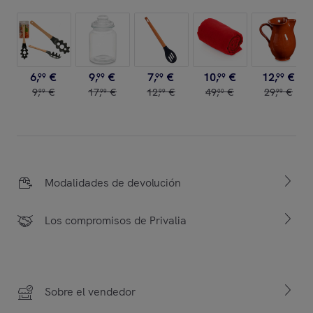
6
,
€
9
,
€
7
,
€
10
,
€
12
,
€
99
99
99
99
99
9
,
€
17
,
€
12
,
€
49
,
€
29
,
€
99
99
99
00
99
Modalidades de devolución
Los compromisos de Privalia
Sobre el vendedor