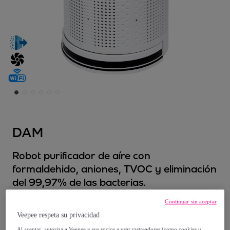
DAM
Robot purificador de aíre con
formaldehido, aniones, TVOC y eliminación
del 99,97% de las bacterias.
Modelo:
UNICA
Continuar sin aceptar
Veepee respeta su privacidad
376
,
€
99
Al aceptar, autoriza a Veepee y sus socios a usar rastreadores (como cookies u