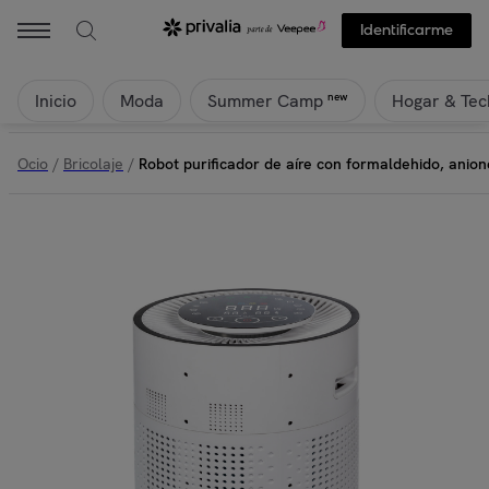
Identificarme
Inicio
Moda
Hogar & Tec
new
Summer Camp
Ocio
/
Bricolaje
/
Robot purificador de aíre con formaldehido, anion