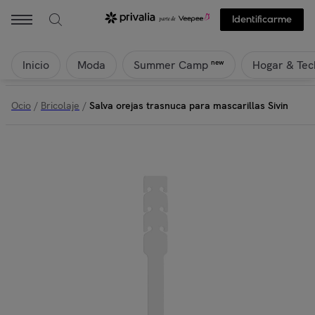
Identificarme
Inicio
Moda
Hogar & Tec
new
Summer Camp
Ocio
/
Bricolaje
/
Salva orejas trasnuca para mascarillas Sivin