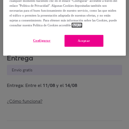
cualquier momento haciendo clic en el enlace “Configurar” accesible a través del
enlace "Política de Privacidad". Algunas Cookies depositadas también son
6
,
€
00
necesarias para el buen funcionamiento de nuestro servicio, como las que miden
el tráfico o permiten la presentación adaptada de nuestras ofertas, y no están
-
16
%
sujetas a consentimiento. Para obtener más información sobre las Cookies, puede
consultar nuestra Política de Cookies accesible
AQUÍ.
Vendido por
EMPRENDIMIENTOS URBANOS
Configurar
Aceptar
Entrega
Envío gratis
Entrega: Entre el
11/08
y el
14/08
¿Cómo funciona?