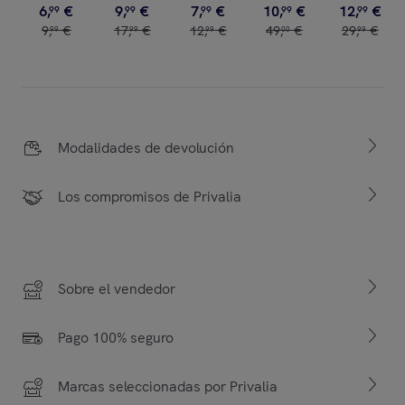
6
,
€
9
,
€
7
,
€
10
,
€
12
,
€
99
99
99
99
99
9
,
€
17
,
€
12
,
€
49
,
€
29
,
€
99
99
99
00
99
Modalidades de devolución
Los compromisos de Privalia
Sobre el vendedor
Pago 100% seguro
Marcas seleccionadas por Privalia