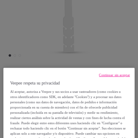
Continuar sin aceptar
TEKKIWEAR DAM
Veepee respeta su privacidad
Al aceptar, autoriza a Veepee y sus socios a usar rastreadores (como cookies u
Salva orejas trasnuca para mascarillas
otros identificadores como SDK, en adelante "Cookies") y a procesar sus datos
Sivin
personales (como sus datos de navegación, datos de pedidos e información
proporcionada en su cuenta de miembro) con el fin de ofrecerle publicidad
Modelo:
Salva orejas trasnuca para
personalizada (incluida en su pantalla de televisión) y medir su rendimiento,
mascarillas Sivin
realizar ciertos análisis sobre la actividad de ventas y con fines de lucha contra el
fraude. Puede elegir entre estos diferentes usos haciendo clic en "Configurar" o
rechazar todo haciendo clic en el botón "Continuar sin aceptar". Sus elecciones se
4
,
€
99
aplican solo a este navegador y/o dispositivo. Puede cambiar sus opciones en