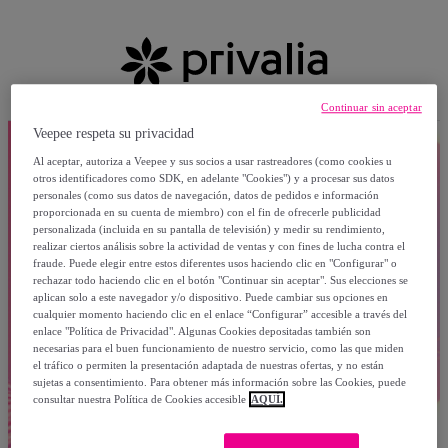
Continuar sin aceptar
Veepee respeta su privacidad
Al aceptar, autoriza a Veepee y sus socios a usar rastreadores (como cookies u
otros identificadores como SDK, en adelante "Cookies") y a procesar sus datos
personales (como sus datos de navegación, datos de pedidos e información
proporcionada en su cuenta de miembro) con el fin de ofrecerle publicidad
personalizada (incluida en su pantalla de televisión) y medir su rendimiento,
realizar ciertos análisis sobre la actividad de ventas y con fines de lucha contra el
fraude. Puede elegir entre estos diferentes usos haciendo clic en "Configurar" o
rechazar todo haciendo clic en el botón "Continuar sin aceptar". Sus elecciones se
aplican solo a este navegador y/o dispositivo. Puede cambiar sus opciones en
cualquier momento haciendo clic en el enlace “Configurar” accesible a través del
enlace "Política de Privacidad". Algunas Cookies depositadas también son
necesarias para el buen funcionamiento de nuestro servicio, como las que miden
el tráfico o permiten la presentación adaptada de nuestras ofertas, y no están
sujetas a consentimiento. Para obtener más información sobre las Cookies, puede
consultar nuestra Política de Cookies accesible
AQUÍ.