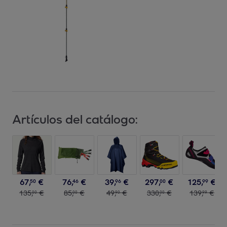
Artículos del catálogo:
67
,
€
76
,
€
39
,
€
297
,
€
125
,
€
50
46
96
00
99
135
,
€
85
,
€
49
,
€
330
,
€
139
,
€
00
00
90
00
99