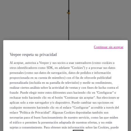
Continuar sin aceptar
Veepee respeta su privacidad
Al aceptar, autoriza a Veepee y sus socios a usar rastreadores (como cookies u
otros identificadores como SDK, en adelante "Cookies") y a procesar sus datos
Ferrino
personales (como sus datos de navegación, datos de pedidos e información
proporcionada en su cuenta de miembro) con el fin de ofrecerle publicidad
personalizada (incluida en su pantalla de televisión) y medir su rendimiento,
Bastones De Montaña Creek Ferrino
realizar ciertos análisis sobre la actividad de ventas y con fines de lucha contra el
fraude. Puede elegir entre estos diferentes usos haciendo clic en "Configurar" o
Modelo:
TU
rechazar todo haciendo clic en el botón "Continuar sin aceptar". Sus elecciones se
aplican solo a este navegador y/o dispositivo. Puede cambiar sus opciones en
cualquier momento haciendo clic en el enlace “Configurar” accesible a través del
55
,
€
96
enlace "Política de Privacidad". Algunas Cookies depositadas también son
necesarias para el buen funcionamiento de nuestro servicio, como las que miden
el tráfico o permiten la presentación adaptada de nuestras ofertas, y no están
69
,
€
90
sujetas a consentimiento. Para obtener más información sobre las Cookies, puede