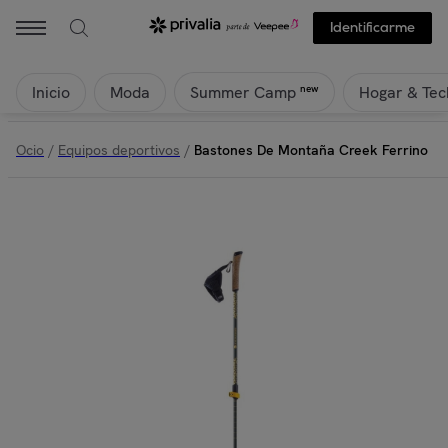
Identificarme
Inicio
Moda
Hogar & Tec
new
Summer Camp
Ocio
/
Equipos deportivos
/
Bastones De Montaña Creek Ferrino