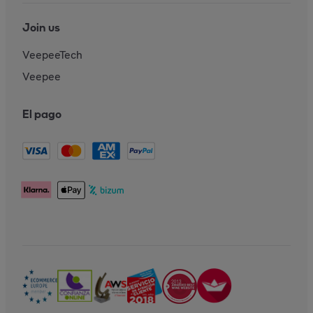
Join us
VeepeeTech
Veepee
El pago