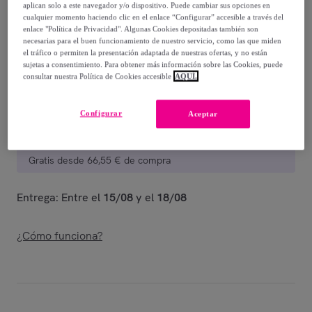
-
82
%
aplican solo a este navegador y/o dispositivo. Puede cambiar sus opciones en
cualquier momento haciendo clic en el enlace “Configurar” accesible a través del
Vendido por
Diseño de producto tecnico
enlace "Política de Privacidad". Algunas Cookies depositadas también son
necesarias para el buen funcionamiento de nuestro servicio, como las que miden
el tráfico o permiten la presentación adaptada de nuestras ofertas, y no están
sujetas a consentimiento. Para obtener más información sobre las Cookies, puede
consultar nuestra Política de Cookies accesible
AQUÍ.
Entrega
Configurar
Aceptar
Entrega desde
6,05 €
Gratis desde 66,55 € de compra
Entrega: Entre el
15/08
y el
18/08
¿Cómo funciona?