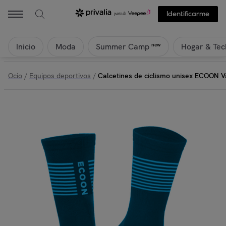
ECOON - Calcetines de ciclismo unisex ECOON Valloire - Azul | Pri
Identificarme
Inicio
Moda
Hogar & Tec
new
Summer Camp
Ocio
/
Equipos deportivos
/
Calcetines de ciclismo unisex ECOON Va