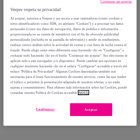
-
77
%
Continuar sin aceptar
Veepee respeta su privacidad
Vendido por
Diseño de producto tecnico
Al aceptar, autoriza a Veepee y sus socios a usar rastreadores (como cookies u
otros identificadores como SDK, en adelante "Cookies") y a procesar sus datos
personales (como sus datos de navegación, datos de pedidos e información
proporcionada en su cuenta de miembro) con el fin de ofrecerle publicidad
personalizada (incluida en su pantalla de televisión) y medir su rendimiento,
Entrega
realizar ciertos análisis sobre la actividad de ventas y con fines de lucha contra el
fraude. Puede elegir entre estos diferentes usos haciendo clic en "Configurar" o
rechazar todo haciendo clic en el botón "Continuar sin aceptar". Sus elecciones se
Entrega desde
6,05 €
aplican solo a este navegador y/o dispositivo. Puede cambiar sus opciones en
cualquier momento haciendo clic en el enlace “Configurar” accesible a través del
Gratis desde 66,55 € de compra
enlace "Política de Privacidad". Algunas Cookies depositadas también son
necesarias para el buen funcionamiento de nuestro servicio, como las que miden
el tráfico o permiten la presentación adaptada de nuestras ofertas, y no están
Entrega: Entre el
16/08
y el
19/08
sujetas a consentimiento. Para obtener más información sobre las Cookies, puede
consultar nuestra Política de Cookies accesible
AQUÍ.
¿Cómo funciona?
Configurar
Aceptar