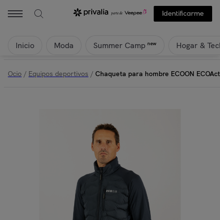
ECOON - Chaqueta para hombre ECOON ECOActive Hybrid Insulated 
Identificarme
Inicio
Moda
Hogar & Tec
new
Summer Camp
Ocio
/
Equipos deportivos
/
Chaqueta para hombre ECOON ECOActive