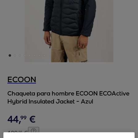
ECOON
Chaqueta para hombre ECOON ECOActive
Hybrid Insulated Jacket - Azul
44
,
€
99
199
,
€
00