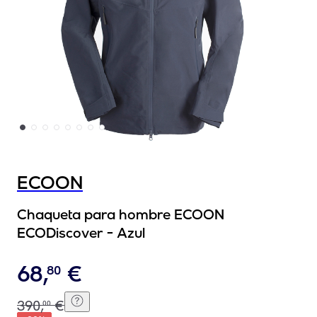
ECOON
Chaqueta para hombre ECOON
ECODiscover - Azul
68
,
€
80
390
,
€
00