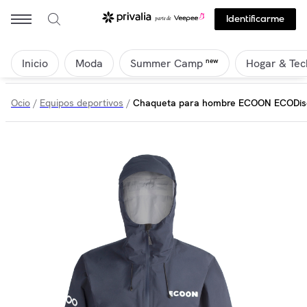
Identificarme
Inicio
Moda
Hogar & Tec
new
Summer Camp
Ocio
/
Equipos deportivos
/
Chaqueta para hombre ECOON ECODisc