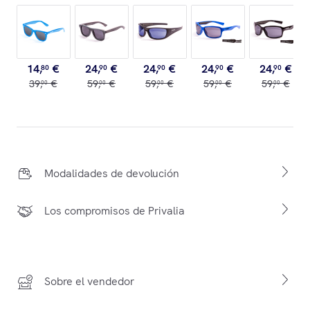
14
,
€
24
,
€
24
,
€
24
,
€
24
,
€
80
90
90
90
90
39
,
€
59
,
€
59
,
€
59
,
€
59
,
€
00
00
00
00
00
Modalidades de devolución
Los compromisos de Privalia
Sobre el vendedor