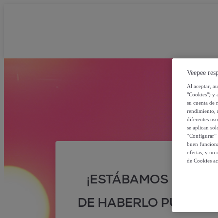
Veepee resp
Al aceptar, a
"Cookies") y 
su cuenta de 
rendimiento, r
diferentes us
se aplican so
“Configurar” 
buen funciona
ofertas, y no
de Cookies ac
¡ESTÁBAMOS SEGUR
DE HABERLO PUESTO