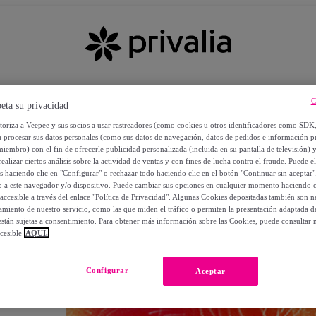
C
eta su privacidad
utoriza a Veepee y sus socios a usar rastreadores (como cookies u otros identificadores como SDK
a procesar sus datos personales (como sus datos de navegación, datos de pedidos e información 
miembro) con el fin de ofrecerle publicidad personalizada (incluida en su pantalla de televisión) 
ealizar ciertos análisis sobre la actividad de ventas y con fines de lucha contra el fraude. Puede el
os haciendo clic en "Configurar" o rechazar todo haciendo clic en el botón "Continuar sin aceptar"
lo a este navegador y/o dispositivo. Puede cambiar sus opciones en cualquier momento haciendo cl
accesible a través del enlace "Política de Privacidad". Algunas Cookies depositadas también son ne
miento de nuestro servicio, como las que miden el tráfico o permiten la presentación adaptada d
 están sujetas a consentimiento. Para obtener más información sobre las Cookies, puede consultar n
cesible
AQUÍ.
OS
Configurar
Aceptar
 POR