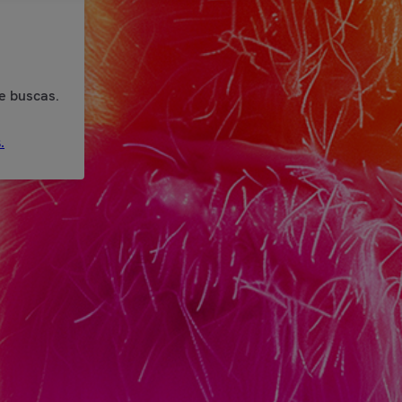
e buscas.
.