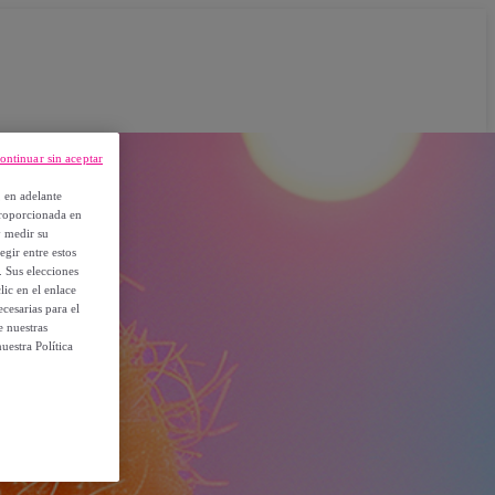
ontinuar sin aceptar
, en adelante
proporcionada en
y medir su
egir entre estos
. Sus elecciones
ic en el enlace
cesarias para el
e nuestras
uestra Política