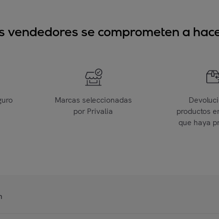
sus vendedores se comprometen a hacer
guro
Marcas seleccionadas
Devoluc
por Privalia
productos e
que haya p
n