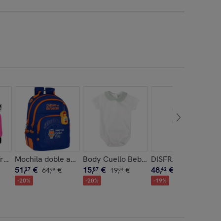
t"
 real madrid premium
/ruedas compact extraible kuromi
Mochila doble adapt.carro valencia basket
Body Cuello Bebe Encanto
DISFRAZ DRACULA
51
,
€
15
,
€
48
,
€
27
64
,
€
87
19
,
€
42
60
,
€
09
84
52
-
20
%
-
20
%
-
19
%