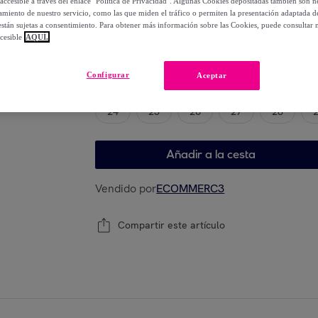
accesible a través del enlace "Política de Privacidad". Algunas Cookies depositadas también son ne
-
20
%
miento de nuestro servicio, como las que miden el tráfico o permiten la presentación adaptada d
 están sujetas a consentimiento. Para obtener más información sobre las Cookies, puede consultar n
cesible
AQUÍ.
Elige tu modelo
Configurar
Aceptar
24
25
26
27
28
Añadir a la cesta
Vendido por
ECOMMERC3
Compartir este artículo