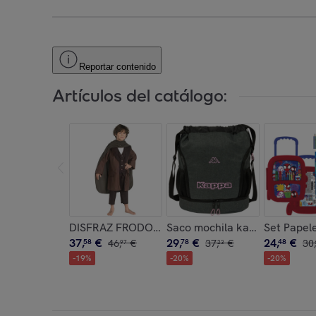
Reportar contenido
Artículos del catálogo:
DISFRAZ FRODO BAGGINS DELUXE INF
Saco mochila kappa "silver p
Set Papele
37
,
€
29
,
€
24
,
€
58
46
,
€
78
37
,
€
48
30
,
97
23
-
19
%
-
20
%
-
20
%