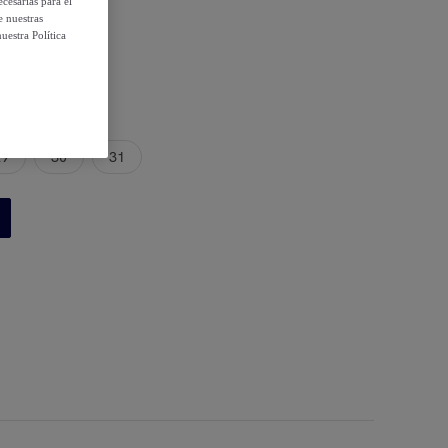
cesarias para el
e nuestras
uestra Política
29
30
31