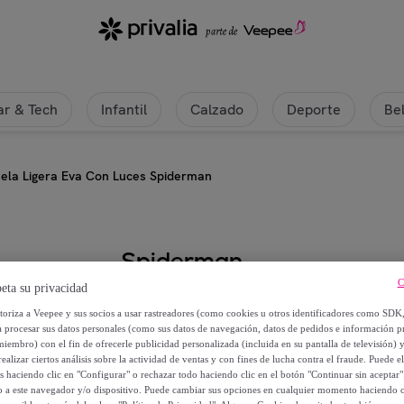
r & Tech
Infantil
Calzado
Deporte
Be
uela Ligera Eva Con Luces Spiderman
Spiderman
C
eta su privacidad
Deportiva Suela Ligera Eva Con 
utoriza a Veepee y sus socios a usar rastreadores (como cookies u otros identificadores como SDK
a procesar sus datos personales (como sus datos de navegación, datos de pedidos e información 
41
,
€
miembro) con el fin de ofrecerle publicidad personalizada (incluida en su pantalla de televisión) 
36
ealizar ciertos análisis sobre la actividad de ventas y con fines de lucha contra el fraude. Puede el
os haciendo clic en "Configurar" o rechazar todo haciendo clic en el botón "Continuar sin aceptar"
51
,
€
lo a este navegador y/o dispositivo. Puede cambiar sus opciones en cualquier momento haciendo cl
70