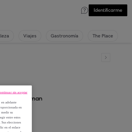
Identificarme
lleza
Viajes
Gastronomía
The Place
ontinuar sin aceptar
Luces Spiderman
, en adelante
proporcionada en
y medir su
egir entre estos
. Sus elecciones
ic en el enlace