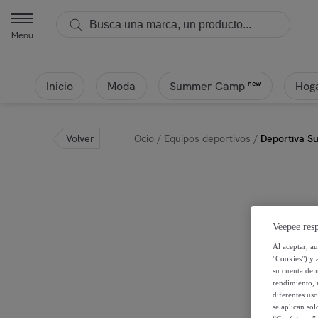
Menu
Inicio
Moda
Hoga
new
Summer Camp
Volver
Ocio
/
Equipos deportivos
/
Deportiva S
Veepee resp
Al aceptar, a
"Cookies") y 
su cuenta de 
rendimiento, r
diferentes us
se aplican so