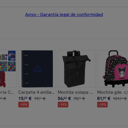
Aviso – Garantía legal de conformidad
ink"
ría Coloreable Trolley Spidey
Carpeta 4 anillas 35mm c/recambio kappa "blue nigh
Mochila solapa para portatil 15,6
Mochila gde. c
15
,
€
56
,
€
81
,
€
€
29
19
,
€
62
70
,
€
09
101
,
€
60
11
77
36
-
19
%
-
19
%
-
19
%