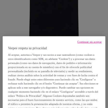
Continuar sin aceptar
Veepee respeta su privacidad
Al aceptar, autoriza a Veepee y sus socios a usar rastreadores (como cookies u
otros identificadores como SDK, en adelante "Cookies") y a procesar sus datos
La Sportiva
personales (como sus datos de navegación, datos de pedidos e información
proporcionada en su cuenta de miembro) con el fin de ofrecerle publicidad
personalizada (incluida en su pantalla de televisión) y medir su rendimiento,
Footstep Camiseta Hombre Trekking
realizar ciertos análisis sobre la actividad de ventas y con fines de lucha contra el
fraude. Puede elegir entre estos diferentes usos haciendo clic en "Configurar" o
24
,
€
rechazar todo haciendo clic en el botón "Continuar sin aceptar". Sus elecciones se
50
aplican solo a este navegador y/o dispositivo. Puede cambiar sus opciones en
cualquier momento haciendo clic en el enlace “Configurar” accesible a través del
enlace "Política de Privacidad". Algunas Cookies depositadas también son
34
,
€
99
necesarias para el buen funcionamiento de nuestro servicio, como las que miden
-
29
%
el tráfico o permiten la presentación adaptada de nuestras ofertas, y no están