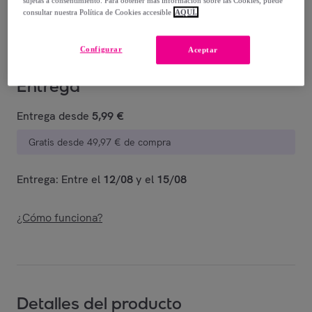
sujetas a consentimiento. Para obtener más información sobre las Cookies, puede
Vendido por
Mount Legend
consultar nuestra Política de Cookies accesible
AQUÍ.
Configurar
Aceptar
Entrega
Entrega desde
5,99 €
Gratis desde 49,97 € de compra
Entrega: Entre el
12/08
y el
15/08
¿Cómo funciona?
Detalles del producto