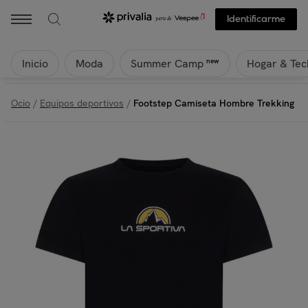
Identificarme
Inicio
Moda
Hogar & Tec
new
Summer Camp
Ocio
/
Equipos deportivos
/
Footstep Camiseta Hombre Trekking