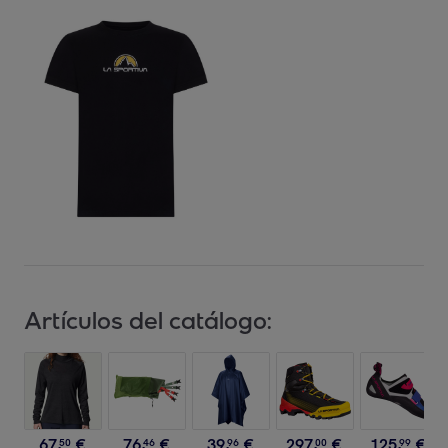
Artículos del catálogo:
67
,
€
76
,
€
39
,
€
297
,
€
125
,
€
50
46
96
00
99