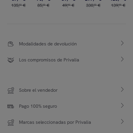
135
,
€
85
,
€
49
,
€
330
,
€
139
,
€
00
00
90
00
99
Modalidades de devolución
Los compromisos de Privalia
Sobre el vendedor
Pago 100% seguro
Marcas seleccionadas por Privalia