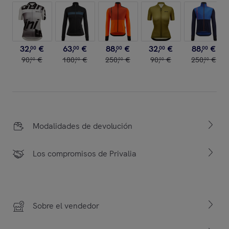
32
,
€
63
,
€
88
,
€
32
,
€
88
,
€
00
00
00
00
00
90
,
€
180
,
€
250
,
€
90
,
€
250
,
€
00
00
00
00
00
Modalidades de devolución
Los compromisos de Privalia
Sobre el vendedor