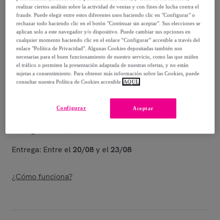
140
,
€
00
realizar ciertos análisis sobre la actividad de ventas y con fines de lucha contra el
-
65
%
fraude. Puede elegir entre estos diferentes usos haciendo clic en "Configurar" o
rechazar todo haciendo clic en el botón "Continuar sin aceptar". Sus elecciones se
Vendido por
Santini Cycling Wear
aplican solo a este navegador y/o dispositivo. Puede cambiar sus opciones en
cualquier momento haciendo clic en el enlace “Configurar” accesible a través del
enlace "Política de Privacidad". Algunas Cookies depositadas también son
Están agotándose
necesarias para el buen funcionamiento de nuestro servicio, como las que miden
el tráfico o permiten la presentación adaptada de nuestras ofertas, y no están
sujetas a consentimiento. Para obtener más información sobre las Cookies, puede
consultar nuestra Política de Cookies accesible
AQUÍ.
Entrega
Configurar
Aceptar
Entrega desde
6,05 €
Entrega: Entre el
20/08
y el
23/08
¿Cómo funciona?