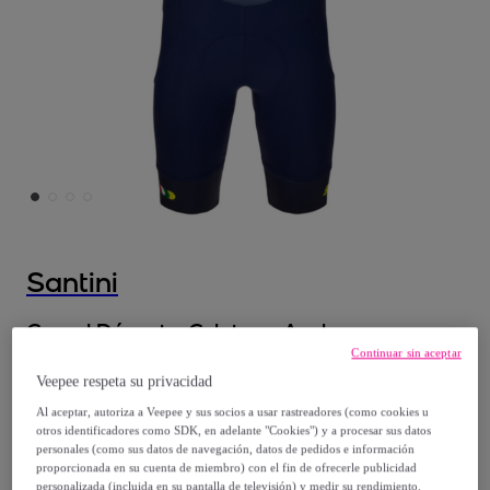
Santini
Grand Départ - Culotes - Azul
Continuar sin aceptar
Náuticocolor_es - Hombre
Veepee respeta su privacidad
Modelo:
XS
Al aceptar, autoriza a Veepee y sus socios a usar rastreadores (como cookies u
otros identificadores como SDK, en adelante "Cookies") y a procesar sus datos
49
,
€
00
personales (como sus datos de navegación, datos de pedidos e información
proporcionada en su cuenta de miembro) con el fin de ofrecerle publicidad
personalizada (incluida en su pantalla de televisión) y medir su rendimiento,