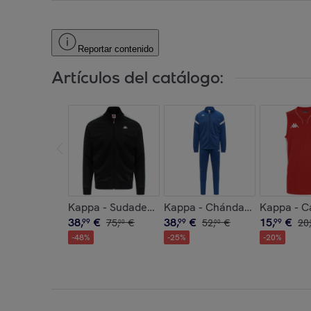
Reportar contenido
Artículos del catálogo:
Kappa - Sudaderas Hombre Negro - 222 BANDA
Kappa - Chándales deportivos
Kappa - C
38
,
€
38
,
€
15
,
€
99
75
,
€
99
52
,
€
99
20
,
00
00
-
48
%
-
25
%
-
20
%