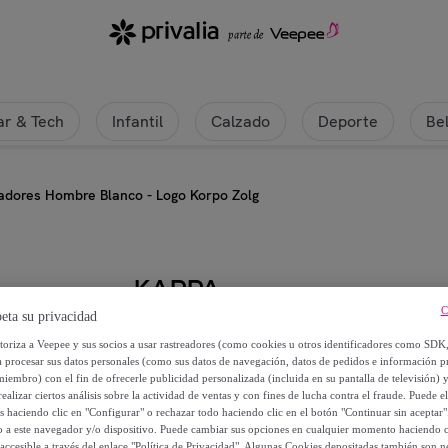
r & Tech
Infantil
Calzado
Deporte
Be
adores Hombre Blanco - Logo Korpo Zolg
KAPPA
C
eta su privacidad
Kappa - Bañadores Hombre Blanc
utoriza a Veepee y sus socios a usar rastreadores (como cookies u otros identificadores como SDK
a procesar sus datos personales (como sus datos de navegación, datos de pedidos e información 
19
,
€
miembro) con el fin de ofrecerle publicidad personalizada (incluida en su pantalla de televisión) 
99
ealizar ciertos análisis sobre la actividad de ventas y con fines de lucha contra el fraude. Puede el
os haciendo clic en "Configurar" o rechazar todo haciendo clic en el botón "Continuar sin aceptar"
lo a este navegador y/o dispositivo. Puede cambiar sus opciones en cualquier momento haciendo cl
25
,
€
00
accesible a través del enlace "Política de Privacidad". Algunas Cookies depositadas también son ne