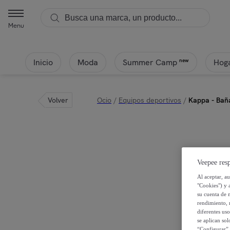
Menu
Inicio
Moda
Hoga
new
Summer Camp
Volver
Ocio
/
Equipos deportivos
/
Kappa - Bañ
Veepee resp
Al aceptar, a
"Cookies") y 
su cuenta de 
rendimiento, r
diferentes us
se aplican so
“Configurar” 