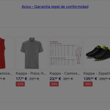
Aviso – Garantía legal de conformidad
 ANNISTONI SLIM
 Niño Azul - Kappa4Football Dalcito
amisetas de juego Hombre Rojo - Kappa4Basket Cairo
Kappa - Polos Hombre Gris - Kappa4Training Polo K
Kappa - Camisetas de juego Hom
Kappa - Zapati
17
,
€
23
,
€
139
,
€
€
99
23
,
€
99
30
,
€
99
200
,
00
00
00
00
-
21
%
-
20
%
-
30
%