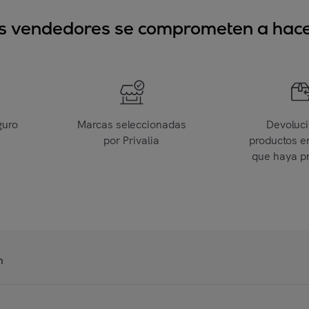
sus vendedores se comprometen a hacer
guro
Marcas seleccionadas
Devoluc
por Privalia
productos e
que haya p
n