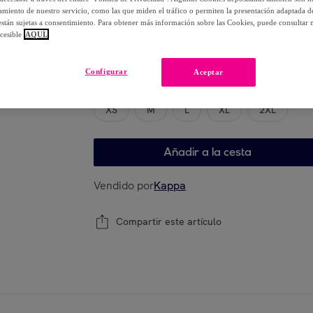
-
20
%
miento de nuestro servicio, como las que miden el tráfico o permiten la presentación adaptada d
 están sujetas a consentimiento. Para obtener más información sobre las Cookies, puede consultar n
cesible
AQUÍ.
Elige tu modelo
Configurar
Aceptar
XS
M
L
XL
2XL
Añadir a la cesta
Vendido por
Kappa
Compartir este artículo