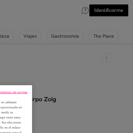
Identificarme
lleza
Viajes
Gastronomía
The Place
ontinuar sin aceptar
o - Logo Korpo Zolg
, en adelante
proporcionada en
y medir su
egir entre estos
. Sus elecciones
ic en el enlace
cesarias para el