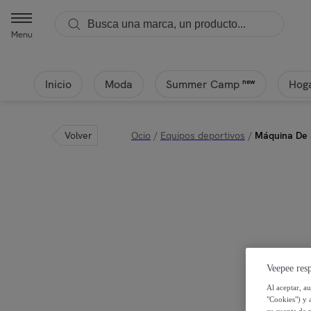
Menu
Inicio
Moda
Hoga
new
Summer Camp
Volver
Ocio
/
Equipos deportivos
/
Máquina De 
Veepee resp
Al aceptar, a
"Cookies") y 
su cuenta de 