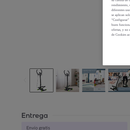
rendimiento, r
diferentes us
se aplican so
“Configurar” 
buen funciona
ofertas, y no
de Cookies ac
Entrega
Envío gratis