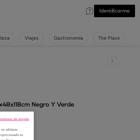
Identificarme
lleza
Viajes
Gastronomía
The Place
x48x118cm Negro Y Verde
ontinuar sin aceptar
, en adelante
proporcionada en
y medir su