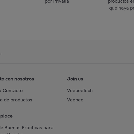
por Privalia
productos e
que haya p
n
ta con nosotros
Join us
y Contacto
VeepeeTech
da de productos
Veepee
place
de Buenas Prácticas para