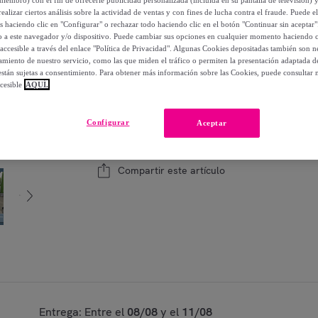
-
48
%
ealizar ciertos análisis sobre la actividad de ventas y con fines de lucha contra el fraude. Puede el
os haciendo clic en "Configurar" o rechazar todo haciendo clic en el botón "Continuar sin aceptar"
lo a este navegador y/o dispositivo. Puede cambiar sus opciones en cualquier momento haciendo cl
accesible a través del enlace "Política de Privacidad". Algunas Cookies depositadas también son ne
miento de nuestro servicio, como las que miden el tráfico o permiten la presentación adaptada d
Modelo:
40x40x118 cm
 están sujetas a consentimiento. Para obtener más información sobre las Cookies, puede consultar n
cesible
AQUÍ.
1
Añadir a la cesta
Configurar
Aceptar
Vendido por
Aosom
Compartir este artículo
Entrega: Entre el
08/08
y el
11/08