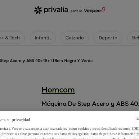
r & Tech
Infantil
Calzado
Deporte
Be
Step Acero y ABS 40x48x118cm Negro Y Verde
Homcom
Máquina De Step Acero y ABS 40
65
,
€
C
99
eta su privacidad
utoriza a Veepee y sus socios a usar rastreadores (como cookies u otros identificadores como SDK
127
,
€
a procesar sus datos personales (como sus datos de navegación, datos de pedidos e información 
99
miembro) con el fin de ofrecerle publicidad personalizada (incluida en su pantalla de televisión) 