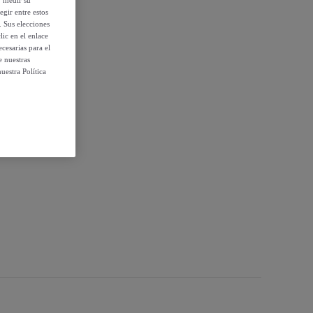
egir entre estos
. Sus elecciones
ic en el enlace
cesarias para el
e nuestras
uestra Política