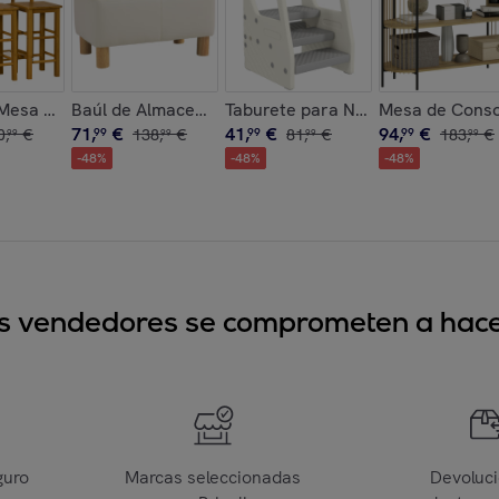
able 12 Ventanas Cubierta de PE 140 g/m² y Metal Galvanizado
Niveles Mesita Auxiliar Industrial con Estantes Abiertos y Es
Mesa Alta de Bar y 2 Taburetes, Mesa Alta de Cocina de Bambú
Baúl de Almacenaje para Dormitorio 33L Puff Almac
Taburete para Niños Ajustable de 2
Mesa de Consol
71
,
€
41
,
€
94
,
€
0
,
€
99
138
,
€
99
81
,
€
99
183
,
€
99
99
99
99
-
48
%
-
48
%
-
48
%
sus vendedores se comprometen a hacer
guro
Marcas seleccionadas
Devoluc