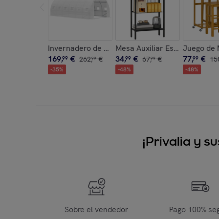
Invernadero de Túnel 6x3x2 m con Puerta Enroll
Mesa Auxiliar Estrecha de 3 
Juego de 
169
,
€
34
,
€
77
,
€
99
262
,
€
99
67
,
€
99
15
99
99
-
35
%
-
48
%
-
48
%
¡Privalia y 
Sobre el vendedor
Pago 100% se