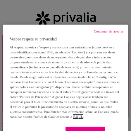
Continuar sin aceptar
Veepee respeta su privacidad
Al aceptar, autoriza a Veepee y sus socios a usar rastreadores (como cookies u
otros identificadores como SDK, en adelante "Cookies") y a procesar sus datos
personales (como sus datos de navegación, datos de pedidos e información
proporcionada en su cuenta de miembro) con el fin de ofrecerle publicidad
personalizada (incluida en su pantalla de televisión) y medir su rendimiento,
realizar ciertos análisis sobre la actividad de ventas y con fines de lucha contra el
fraude. Puede elegir entre estos diferentes usos haciendo clic en "Configurar" o
rechazar todo haciendo clic en el botón "Continuar sin aceptar". Sus elecciones se
aplican solo a este navegador y/o dispositivo. Puede cambiar sus opciones en
cualquier momento haciendo clic en el enlace “Configurar” accesible a través del
enlace "Política de Privacidad". Algunas Cookies depositadas también son
necesarias para el buen funcionamiento de nuestro servicio, como las que miden
el tráfico o permiten la presentación adaptada de nuestras ofertas, y no están
sujetas a consentimiento. Para obtener más información sobre las Cookies, puede
consultar nuestra Política de Cookies accesible
AQUÍ.