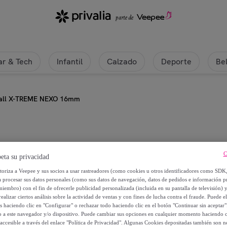
r & Tech
Infantil
Calzado
Deporte
Be
ball X-TREME NEXO 16mm
Nox
C
eta su privacidad
Pala Pickleball X-TREME NEXO 1
utoriza a Veepee y sus socios a usar rastreadores (como cookies u otros identificadores como SDK
a procesar sus datos personales (como sus datos de navegación, datos de pedidos e información 
miembro) con el fin de ofrecerle publicidad personalizada (incluida en su pantalla de televisión) 
151
,
€
85
ealizar ciertos análisis sobre la actividad de ventas y con fines de lucha contra el fraude. Puede el
os haciendo clic en "Configurar" o rechazar todo haciendo clic en el botón "Continuar sin aceptar"
lo a este navegador y/o dispositivo. Puede cambiar sus opciones en cualquier momento haciendo cl
154
,
€
95
accesible a través del enlace "Política de Privacidad". Algunas Cookies depositadas también son ne