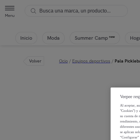
Menu
Inicio
Moda
Hoga
new
Summer Camp
Volver
Ocio
/
Equipos deportivos
/
Pala Pickle
Veepee resp
Al aceptar, a
"Cookies") y 
su cuenta de 
rendimiento, r
diferentes us
se aplican so
“Configurar” 