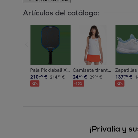
Artículos del catálogo:
Pala Pickleball X-FOAM NEXO 14mm
Camiseta tirantes mujer TEA
Zapatilla
210
,
€
24
,
€
137
,
€
65
214
,
€
45
29
,
€
20
1
95
00
-
2
%
-
15
%
-
2
%
¡Privalia y 