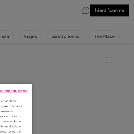
Identificarme
lleza
Viajes
Gastronomía
The Place
ontinuar sin aceptar
6mm
, en adelante
proporcionada en
y medir su
egir entre estos
. Sus elecciones
ic en el enlace
cesarias para el