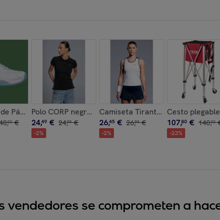
M blanco
s de Pádel NERBO Blanco/Azul Atardecer
Polo CORP negro para mujer
Camiseta Tirantes Mujer TEAM Bl
Cesto plegable
24
,
€
26
,
€
107
,
€
40
,
€
49
24
,
€
45
26
,
€
80
140
,
00
99
99
00
-
2
%
-
2
%
-
23
%
sus vendedores se comprometen a hacer