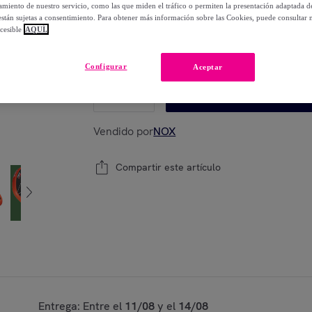
-
2
%
miento de nuestro servicio, como las que miden el tráfico o permiten la presentación adaptada d
 están sujetas a consentimiento. Para obtener más información sobre las Cookies, puede consultar n
cesible
AQUÍ.
Modelo:
Pala Pickleball X-TREME NEXO 16m
Configurar
Aceptar
1
Añadir a la cesta
Vendido por
NOX
Compartir este artículo
Entrega: Entre el
11/08
y el
14/08