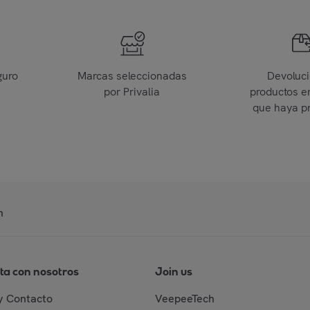
guro
Marcas seleccionadas
Devoluc
por Privalia
productos e
que haya p
n
ta con nosotros
Join us
y Contacto
VeepeeTech