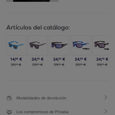
Artículos del catálogo:
14
,
€
24
,
€
24
,
€
24
,
€
24
,
€
80
90
90
90
90
39
,
€
59
,
€
59
,
€
59
,
€
59
,
€
00
00
00
00
00
Modalidades de devolución
Los compromisos de Privalia