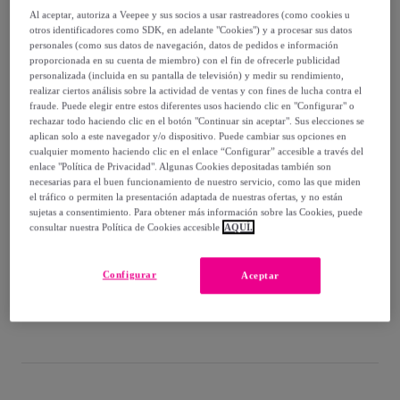
-
71
%
Al aceptar, autoriza a Veepee y sus socios a usar rastreadores (como cookies u
otros identificadores como SDK, en adelante "Cookies") y a procesar sus datos
Vendido por
Diseño de producto tecnico
personales (como sus datos de navegación, datos de pedidos e información
proporcionada en su cuenta de miembro) con el fin de ofrecerle publicidad
personalizada (incluida en su pantalla de televisión) y medir su rendimiento,
realizar ciertos análisis sobre la actividad de ventas y con fines de lucha contra el
fraude. Puede elegir entre estos diferentes usos haciendo clic en "Configurar" o
rechazar todo haciendo clic en el botón "Continuar sin aceptar". Sus elecciones se
Entrega
aplican solo a este navegador y/o dispositivo. Puede cambiar sus opciones en
cualquier momento haciendo clic en el enlace “Configurar” accesible a través del
enlace "Política de Privacidad". Algunas Cookies depositadas también son
Entrega desde
6,05 €
necesarias para el buen funcionamiento de nuestro servicio, como las que miden
el tráfico o permiten la presentación adaptada de nuestras ofertas, y no están
Gratis desde 66,55 € de compra
sujetas a consentimiento. Para obtener más información sobre las Cookies, puede
consultar nuestra Política de Cookies accesible
AQUÍ.
Entrega: Entre el
17/08
y el
20/08
Configurar
Aceptar
¿Cómo funciona?