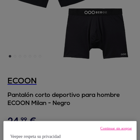
ECOON
Pantalón corto deportivo para hombre
ECOON Milan - Negro
24
,
€
99
Continuar sin aceptar
89
,
€
00
Veepee respeta su privacidad