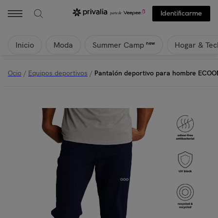
ECOON - Pantalón deportivo para hombre ECOON Manchester - Azul
Identificarme
Inicio
Moda
Hogar & Tec
new
Summer Camp
Ocio
/
Equipos deportivos
/
Pantalón deportivo para hombre ECOO