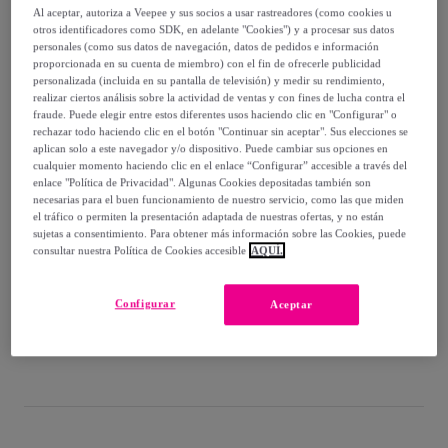
-
77
%
Al aceptar, autoriza a Veepee y sus socios a usar rastreadores (como cookies u
otros identificadores como SDK, en adelante "Cookies") y a procesar sus datos
Vendido por
Diseño de producto tecnico
personales (como sus datos de navegación, datos de pedidos e información
proporcionada en su cuenta de miembro) con el fin de ofrecerle publicidad
personalizada (incluida en su pantalla de televisión) y medir su rendimiento,
realizar ciertos análisis sobre la actividad de ventas y con fines de lucha contra el
fraude. Puede elegir entre estos diferentes usos haciendo clic en "Configurar" o
rechazar todo haciendo clic en el botón "Continuar sin aceptar". Sus elecciones se
Entrega
aplican solo a este navegador y/o dispositivo. Puede cambiar sus opciones en
cualquier momento haciendo clic en el enlace “Configurar” accesible a través del
enlace "Política de Privacidad". Algunas Cookies depositadas también son
Entrega desde
6,05 €
necesarias para el buen funcionamiento de nuestro servicio, como las que miden
el tráfico o permiten la presentación adaptada de nuestras ofertas, y no están
Gratis desde 66,55 € de compra
sujetas a consentimiento. Para obtener más información sobre las Cookies, puede
consultar nuestra Política de Cookies accesible
AQUÍ.
Entrega: Entre el
16/08
y el
19/08
Configurar
Aceptar
¿Cómo funciona?