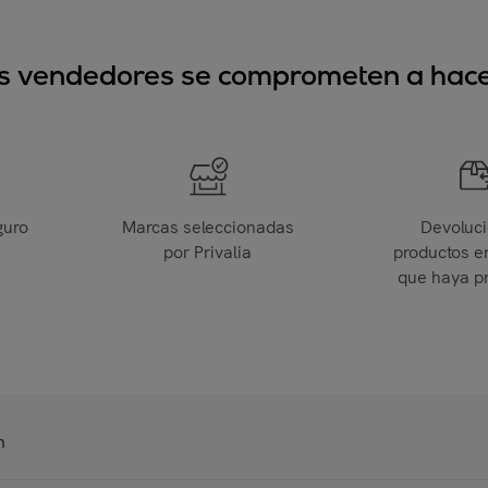
sus vendedores se comprometen a hacer
guro
Marcas seleccionadas
Devoluc
por Privalia
productos e
que haya p
n