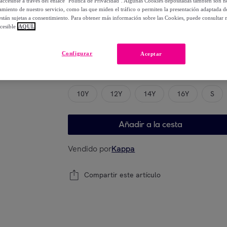
accesible a través del enlace "Política de Privacidad". Algunas Cookies depositadas también son ne
65
,
€
00
miento de nuestro servicio, como las que miden el tráfico o permiten la presentación adaptada d
-
33
%
 están sujetas a consentimiento. Para obtener más información sobre las Cookies, puede consultar n
cesible
AQUÍ.
Configurar
Aceptar
Elige tu modelo
10Y
12Y
14Y
16Y
S
Añadir a la cesta
Vendido por
Kappa
Compartir este artículo