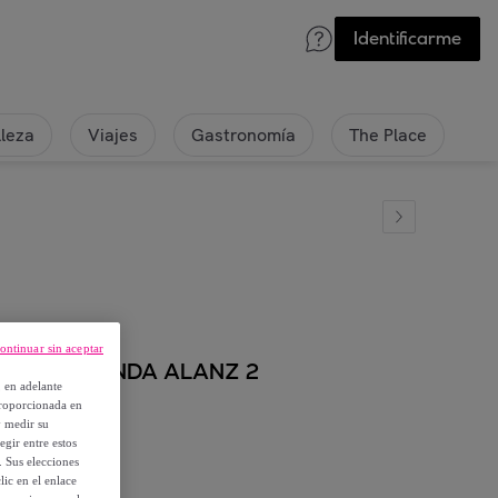
Identificarme
lleza
Viajes
Gastronomía
The Place
ontinuar sin aceptar
ro - 222 BANDA ALANZ 2
, en adelante
proporcionada en
y medir su
egir entre estos
. Sus elecciones
ic en el enlace