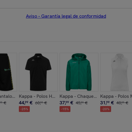
Aviso – Garantía legal de conformidad
c Milotis Mini Shop
egro - Logo Bipant Slim
antalones cortos Hombre Negro - 222 Banda Myo Warner Bros
Kappa - Polos Hombre Negro - Fimes
Kappa - Chaquetas Niño Verde - 
Kappa - Polos 
44
,
€
37
,
€
31
,
€
€
99
60
,
€
99
45
,
€
99
40
,
€
00
00
00
00
-
25
%
-
15
%
-
20
%