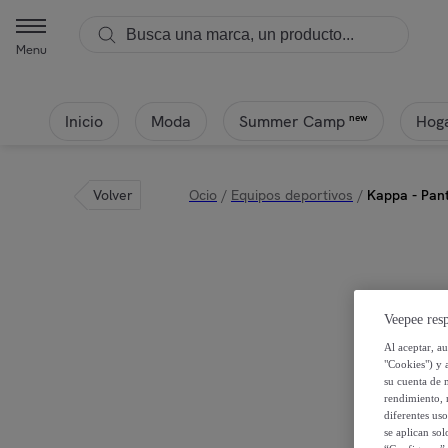
KAPPA - Kappa - Pantalones Hombre Negro - 222 BANDA ALANZ 2
Menu
Inicio
Moda
Hoga
new
Summer Camp
Volver
Ocio
/
Equipos deportivos
/
Kappa - Pan
Veepee resp
Al aceptar, a
"Cookies") y 
su cuenta de 
rendimiento, r
diferentes us
se aplican so