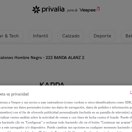
 | Privalia
r & Tech
Infantil
Calzado
Deporte
Be
talones Hombre Negro - 222 BANDA ALANZ 2
KAPPA
C
eta su privacidad
Kappa - Pantalones Hombre Neg
utoriza a Veepee y sus socios a usar rastreadores (como cookies u otros identificadores como SDK
a procesar sus datos personales (como sus datos de navegación, datos de pedidos e información 
Desde
miembro) con el fin de ofrecerle publicidad personalizada (incluida en su pantalla de televisión) 
ealizar ciertos análisis sobre la actividad de ventas y con fines de lucha contra el fraude. Puede el
42
,
€
99
os haciendo clic en "Configurar" o rechazar todo haciendo clic en el botón "Continuar sin aceptar"
lo a este navegador y/o dispositivo. Puede cambiar sus opciones en cualquier momento haciendo cl