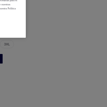
cesarias para el
e nuestras
uestra Política
3XL