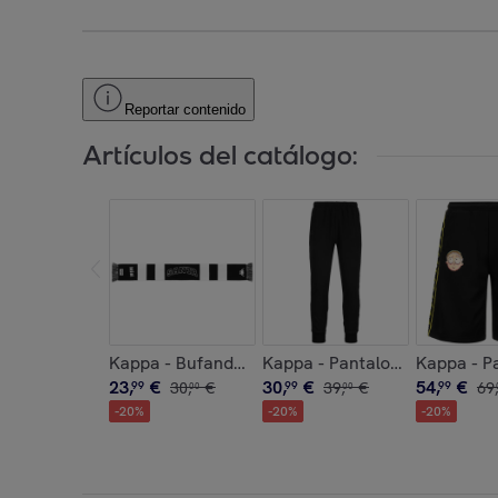
Reportar contenido
Artículos del catálogo:
Kappa - Bufandas Hombre Mujer Negro - Authenti
Kappa - Pantalones Hombre N
Kappa - P
23
,
€
30
,
€
54
,
€
99
30
,
€
99
39
,
€
99
69
,
00
00
-
20
%
-
20
%
-
20
%