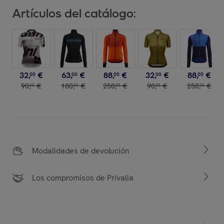
Artículos del catálogo:
32
,
€
63
,
€
88
,
€
32
,
€
88
,
€
00
00
00
00
00
90
,
€
180
,
€
250
,
€
90
,
€
250
,
€
00
00
00
00
00
Modalidades de devolución
Los compromisos de Privalia