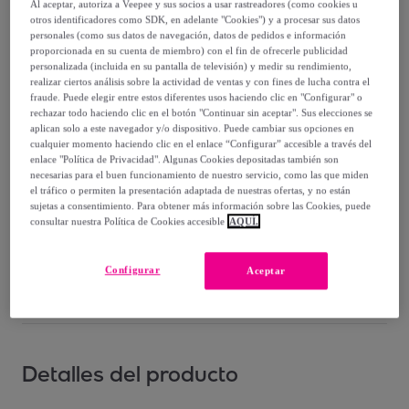
-
55
%
Al aceptar, autoriza a Veepee y sus socios a usar rastreadores (como cookies u
otros identificadores como SDK, en adelante "Cookies") y a procesar sus datos
Vendido por
Santini Cycling Wear
personales (como sus datos de navegación, datos de pedidos e información
proporcionada en su cuenta de miembro) con el fin de ofrecerle publicidad
personalizada (incluida en su pantalla de televisión) y medir su rendimiento,
realizar ciertos análisis sobre la actividad de ventas y con fines de lucha contra el
fraude. Puede elegir entre estos diferentes usos haciendo clic en "Configurar" o
rechazar todo haciendo clic en el botón "Continuar sin aceptar". Sus elecciones se
aplican solo a este navegador y/o dispositivo. Puede cambiar sus opciones en
Entrega
cualquier momento haciendo clic en el enlace “Configurar” accesible a través del
enlace "Política de Privacidad". Algunas Cookies depositadas también son
Entrega desde
6,05 €
necesarias para el buen funcionamiento de nuestro servicio, como las que miden
el tráfico o permiten la presentación adaptada de nuestras ofertas, y no están
sujetas a consentimiento. Para obtener más información sobre las Cookies, puede
Entrega: Entre el
13/08
y el
16/08
consultar nuestra Política de Cookies accesible
AQUÍ.
¿Cómo funciona?
Configurar
Aceptar
Detalles del producto