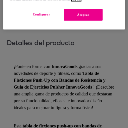
¿Cómo funciona?
Configurar
Aceptar
Detalles del producto
¡Ponte en forma con
InnovaGoods
gracias a sus
novedades de deporte y fitness, como
Tabla de
Flexiones Push-Up con Bandas de Resistencia y
Guía de Ejercicios Pulsher InnovaGoods
! ¡Descubre
una amplia gama de productos de calidad que destacan
por su funcionalidad, eficacia e innovador diseño
ideales para mejorar tu figura y forma física!
Esta
tabla de flexiones push-up con bandas de