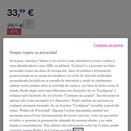
33
,
€
99
79
,
€
32
-
57
%
Continuar sin aceptar
Posible recogida de tu antiguo producto
ver condiciones
,
Veepee respeta su privacidad
Al aceptar, autoriza a Veepee y sus socios a usar rastreadores (como cookies u
Vendido por
InnovaGoods
otros identificadores como SDK, en adelante "Cookies") y a procesar sus datos
personales (como sus datos de navegación, datos de pedidos e información
proporcionada en su cuenta de miembro) con el fin de ofrecerle publicidad
personalizada (incluida en su pantalla de televisión) y medir su rendimiento,
realizar ciertos análisis sobre la actividad de ventas y con fines de lucha contra el
fraude. Puede elegir entre estos diferentes usos haciendo clic en "Configurar" o
Entrega
rechazar todo haciendo clic en el botón "Continuar sin aceptar". Sus elecciones se
aplican solo a este navegador y/o dispositivo. Puede cambiar sus opciones en
cualquier momento haciendo clic en el enlace “Configurar” accesible a través del
Envío gratis
enlace "Política de Privacidad". Algunas Cookies depositadas también son
necesarias para el buen funcionamiento de nuestro servicio, como las que miden
el tráfico o permiten la presentación adaptada de nuestras ofertas, y no están
Entrega: Entre el
14/08
y el
17/08
sujetas a consentimiento. Para obtener más información sobre las Cookies, puede
consultar nuestra Política de Cookies accesible
AQUÍ.