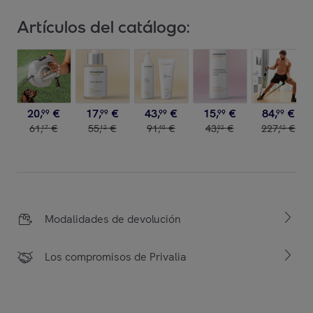
Artículos del catálogo:
20
,
€
17
,
€
43
,
€
15
,
€
84
,
€
99
99
99
99
99
61
,
€
55
,
€
91
,
€
43
,
€
227
,
€
17
12
40
02
42
Modalidades de devolución
Los compromisos de Privalia