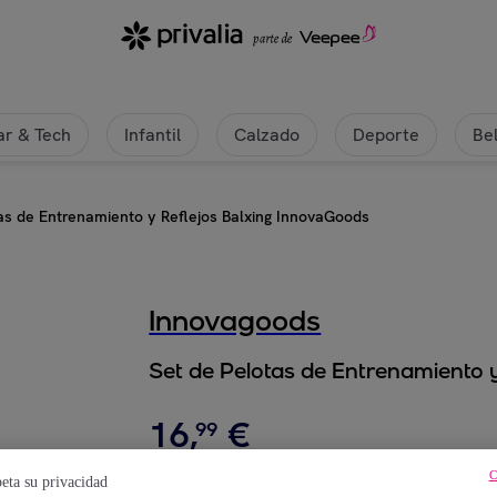
r & Tech
Infantil
Calzado
Deporte
Be
as de Entrenamiento y Reflejos Balxing InnovaGoods
Innovagoods
Set de Pelotas de Entrenamiento 
16
,
€
99
C
43
,
€
02
eta su privacidad