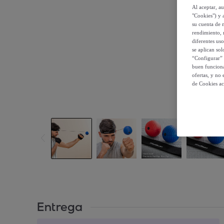
Al aceptar, a
"Cookies") y 
su cuenta de 
rendimiento, r
diferentes us
se aplican so
“Configurar” 
buen funciona
ofertas, y no
de Cookies ac
Entrega