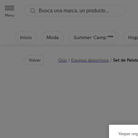
Menu
Inicio
Moda
Hoga
new
Summer Camp
Volver
Ocio
/
Equipos deportivos
/
Set de Pelot
Veepee resp