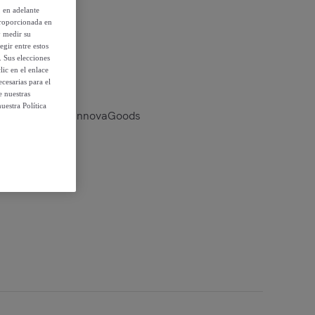
, en adelante
proporcionada en
y medir su
 condiciones
egir entre estos
. Sus elecciones
ic en el enlace
cesarias para el
e nuestras
uestra Política
Reflejos Balxing InnovaGoods