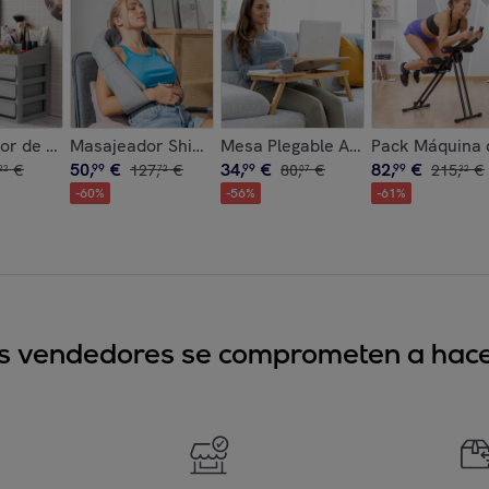
 InnovaGoods 6 Piezas
ara Ondas Wavio InnovaGoods 55 W
or de Maquillaje Makeser InnovaGoods
Masajeador Shiatsu Recargable Pro Massatsu Innov
Mesa Plegable Auxiliar de Bamb
Pack Máquina 
50
,
€
34
,
€
82
,
€
€
99
127
,
€
99
80
,
€
99
215
,
€
22
72
07
32
-
60
%
-
56
%
-
61
%
sus vendedores se comprometen a hacer