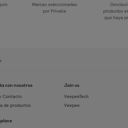
guro
Marcas seleccionadas
Devoluc
por Privalia
productos e
que haya p
n
ta con nosotros
Join us
y Contacto
VeepeeTech
da de productos
Veepee
place