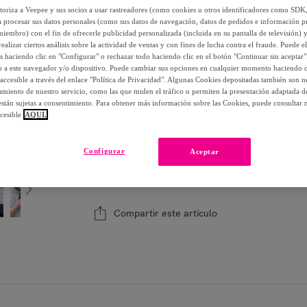
-
60
%
utoriza a Veepee y sus socios a usar rastreadores (como cookies u otros identificadores como SDK
a procesar sus datos personales (como sus datos de navegación, datos de pedidos e información 
miembro) con el fin de ofrecerle publicidad personalizada (incluida en su pantalla de televisión) 
Posible recogida de tu antiguo producto
ver
,
ealizar ciertos análisis sobre la actividad de ventas y con fines de lucha contra el fraude. Puede el
os haciendo clic en "Configurar" o rechazar todo haciendo clic en el botón "Continuar sin aceptar"
lo a este navegador y/o dispositivo. Puede cambiar sus opciones en cualquier momento haciendo cl
accesible a través del enlace "Política de Privacidad". Algunas Cookies depositadas también son ne
miento de nuestro servicio, como las que miden el tráfico o permiten la presentación adaptada d
 están sujetas a consentimiento. Para obtener más información sobre las Cookies, puede consultar n
Modelo:
Set de Pelotas de Entrenamiento y 
cesible
AQUÍ.
1
Añadir a la cesta
Configurar
Aceptar
Vendido por
InnovaGoods
Compartir este artículo