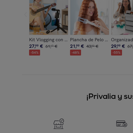
Kit Vlogging con Luz, Micrófono y Mando Plodni
Plancha de Pelo Cerámica p
Organizad
27
,
€
21
,
€
29
,
€
99
61
,
€
99
43
,
€
99
67
,
17
02
-
54
%
-
48
%
-
55
%
¡Privalia y 