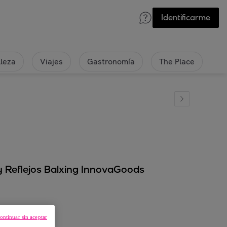
Identificarme
lleza
Viajes
Gastronomía
The Place
y Reflejos Balxing InnovaGoods
ontinuar sin aceptar