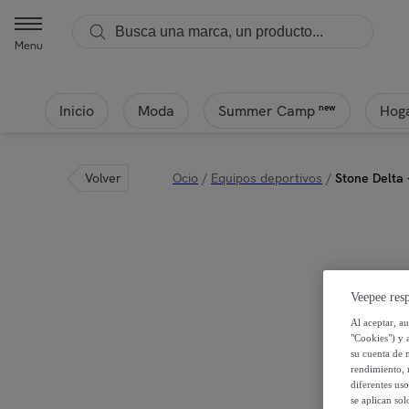
Menu
Inicio
Moda
Hoga
new
Summer Camp
Volver
Ocio
/
Equipos deportivos
/
Stone Delta
Veepee resp
Al aceptar, a
"Cookies") y 
su cuenta de 
rendimiento, r
diferentes us
se aplican so