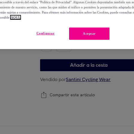
-
64
%
accesible a través del enlace "Política de Privacidad". Algunas Cookies depositadas también son ne
miento de nuestro servicio, como las que miden el tráfico o permiten la presentación adaptada d
 están sujetas a consentimiento. Para obtener más información sobre las Cookies, puede consultar n
cesible
AQUÍ.
Elige tu modelo
Configurar
Aceptar
S
XXL
Añadir a la cesta
Vendido por
Santini Cycling Wear
Compartir este artículo