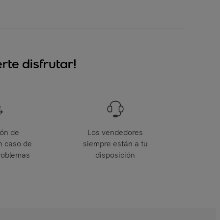
te disfrutar!
ión de
Los vendedores
n caso de
siempre están a tu
roblemas
disposición