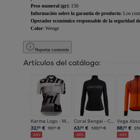
Peso numeral (gr)
: 150
Información sobre la garantía de producto
: Los cos
Operador económico responsable de la seguridad d
Color
: Wenge
Reportar contenido
Artículos del catálogo:
Karma Logo - Maillot Mujer - Negro - Mujer
Coral Bengal - Chaqueta Muje
Vega Abso
32
,
€
63
,
€
88
,
€
00
90
,
€
00
180
,
€
00
25
00
00
-
64
%
-
65
%
-
64
%