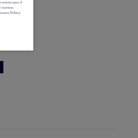
cesarias para el
e nuestras
uestra Política