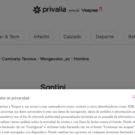
r & Tech
Infantil
Calzado
Deporte
Be
 - Camiseta Técnica - Wengecolor_es - Hombre
Santini
C
eta su privacidad
Stone Delta - Camiseta Técnica 
utoriza a Veepee y sus socios a usar rastreadores (como cookies u otros identificadores como SDK
a procesar sus datos personales (como sus datos de navegación, datos de pedidos e información 
25
,
€
00
miembro) con el fin de ofrecerle publicidad personalizada (incluida en su pantalla de televisión) 
ealizar ciertos análisis sobre la actividad de ventas y con fines de lucha contra el fraude. Puede el
os haciendo clic en "Configurar" o rechazar todo haciendo clic en el botón "Continuar sin aceptar"
70
,
€
00
lo a este navegador y/o dispositivo. Puede cambiar sus opciones en cualquier momento haciendo cl