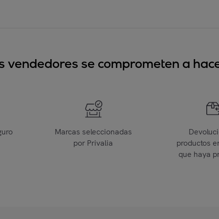
sus vendedores se comprometen a hacer
guro
Marcas seleccionadas
Devoluc
por Privalia
productos e
que haya p