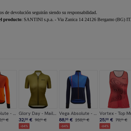
tos de devolución seguirán siendo su responsabilidad.
el producto
: SANTINI s.p.a. - Via Zanica 14 24126 Bergamo (BG) I
r - Negro - Mujer
lute - Chaqueta - Naranja Fluocolor_es - Hombre
Glory Day - Maillot Mujer - Verde Militar - Mujer
Vega Absolute - Chaqueta - Azul 
Vortex - Top M
32
,
€
88
,
€
25
,
€
0
,
€
00
90
,
€
00
250
,
€
00
70
,
€
00
00
00
00
-
64
%
-
64
%
-
64
%