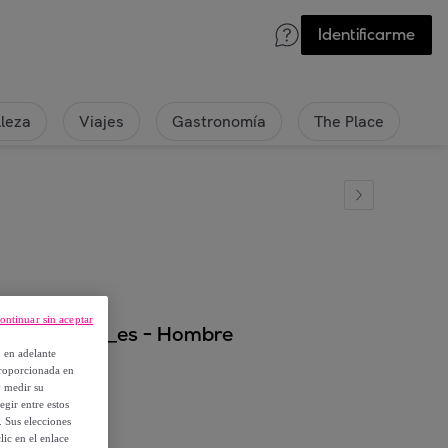
Identificarme
lleza
Viajes
Gastronomía
The Place
ontinuar sin aceptar
- Wengecolor_es - Hombre
, en adelante
proporcionada en
y medir su
egir entre estos
. Sus elecciones
ic en el enlace