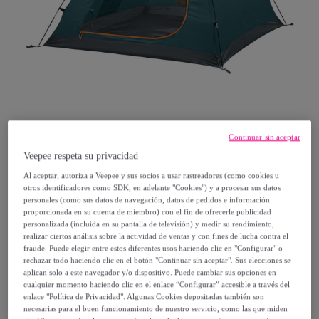
Continuar sin aceptar
Veepee respeta su privacidad
Ferrino
Al aceptar, autoriza a Veepee y sus socios a usar rastreadores (como cookies u
otros identificadores como SDK, en adelante "Cookies") y a procesar sus datos
personales (como sus datos de navegación, datos de pedidos e información
Tienda De Campaña Tenere 3 Ferrino
proporcionada en su cuenta de miembro) con el fin de ofrecerle publicidad
personalizada (incluida en su pantalla de televisión) y medir su rendimiento,
Modelo:
Tienda De Campaña Tenere 3
realizar ciertos análisis sobre la actividad de ventas y con fines de lucha contra el
Ferrino
fraude. Puede elegir entre estos diferentes usos haciendo clic en "Configurar" o
rechazar todo haciendo clic en el botón "Continuar sin aceptar". Sus elecciones se
aplican solo a este navegador y/o dispositivo. Puede cambiar sus opciones en
251
,
€
cualquier momento haciendo clic en el enlace “Configurar” accesible a través del
96
enlace "Política de Privacidad". Algunas Cookies depositadas también son
necesarias para el buen funcionamiento de nuestro servicio, como las que miden