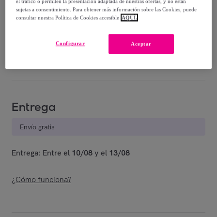
314
,
€
el tráfico o permiten la presentación adaptada de nuestras ofertas, y no están
90
sujetas a consentimiento. Para obtener más información sobre las Cookies, puede
-
19
%
consultar nuestra Política de Cookies accesible
AQUÍ.
Vendido por
Mount Legend
Configurar
Aceptar
Están agotándose
Entrega
Envío gratis
Entrega: Entre el
10/08
y el
13/08
¿Cómo funciona?